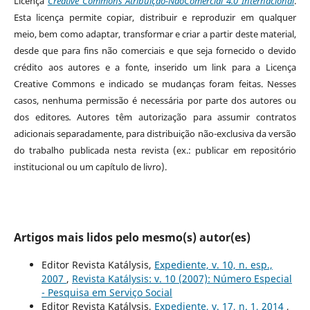
Licença
Creative Commons Atribuição-NãoComercial 4.0 Internacional
.
Esta licença permite copiar, distribuir e reproduzir em qualquer
meio, bem como adaptar, transformar e criar a partir deste material,
desde que para fins não comerciais e que seja fornecido o devido
crédito aos autores e a fonte, inserido um link para a Licença
Creative Commons e indicado se mudanças foram feitas. Nesses
casos, nenhuma permissão é necessária por parte dos autores ou
dos editores
.
Autores têm autorização para assumir contratos
adicionais separadamente, para distribuição não-exclusiva da versão
do trabalho publicada nesta revista (ex.: publicar em repositório
institucional ou um capítulo de livro).
Artigos mais lidos pelo mesmo(s) autor(es)
Editor Revista Katálysis,
Expediente, v. 10, n. esp.,
2007
,
Revista Katálysis: v. 10 (2007): Número Especial
- Pesquisa em Serviço Social
Editor Revista Katálysis,
Expediente, v. 17, n. 1, 2014
,