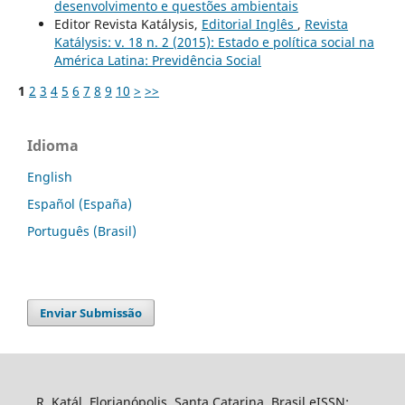
desenvolvimento e questões ambientais
Editor Revista Katálysis,
Editorial Inglês
,
Revista
Katálysis: v. 18 n. 2 (2015): Estado e política social na
América Latina: Previdência Social
1
2
3
4
5
6
7
8
9
10
>
>>
Idioma
English
Español (España)
Português (Brasil)
Enviar Submissão
R. Katál. Florianópolis, Santa Catarina, Brasil eISSN: