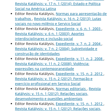
Revista Katálysis: v. 17 n. 1 (2014): Estado e Política
Social na América Latina
Editor Revista Katálysis,
Normas para apresentação de
trabalhos
,
Revista Katálysis: v. 16 n. 2 (2013): Lutas
sociais no novo milênio e Serviço Social
Editor Revista Katálysis,
Expediente, v. 6, n. 1, 2003
,
Revista Katálysis: v. 6 n. 1 (2003): Aportes
interdisciplinares e inclusão social
Editor Revista Katálysis,
Expediente, v. 7, n. 2, 2004
,
Revista Katálysis: v. 7 n. 2 (2004): Subjetividade e
construção de identidades
Editor Revista Katálysis,
Expediente, v. 11, n. 2, 2008
,
Revista Katálysis: v. 11 n. 2 (2008): Violência:
expressões na contemporaneidade
Editor Revista Katálysis,
Expediente, v. 15, n. 2, 2012
,
Revista Katálysis: v. 15 n. 2 (2012): Formação e
exercício profissional em Serviço Social
Editor Revista Katálysis,
Normas editoriais
,
Revista
Katálysis: v. 15 n. 1 (2012): Relações sociais,
desenvolvimento e questões ambientais
Editor Revista Katálysis,
Expediente, v. 15, n. 1, 2012
,
Revista Katálysis: v. 15 n. 1 (2012): Relações sociais,