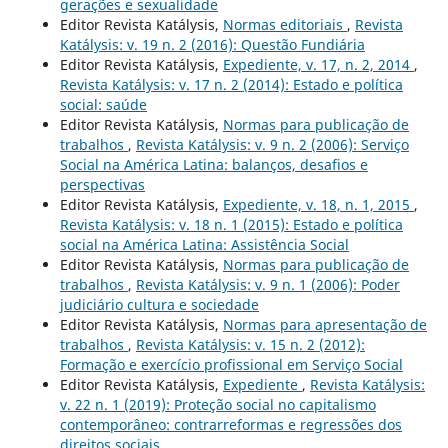
gerações e sexualidade
Editor Revista Katálysis,
Normas editoriais
,
Revista
Katálysis: v. 19 n. 2 (2016): Questão Fundiária
Editor Revista Katálysis,
Expediente, v. 17, n. 2, 2014
,
Revista Katálysis: v. 17 n. 2 (2014): Estado e política
social: saúde
Editor Revista Katálysis,
Normas para publicação de
trabalhos
,
Revista Katálysis: v. 9 n. 2 (2006): Serviço
Social na América Latina: balanços, desafios e
perspectivas
Editor Revista Katálysis,
Expediente, v. 18, n. 1, 2015
,
Revista Katálysis: v. 18 n. 1 (2015): Estado e política
social na América Latina: Assistência Social
Editor Revista Katálysis,
Normas para publicação de
trabalhos
,
Revista Katálysis: v. 9 n. 1 (2006): Poder
judiciário cultura e sociedade
Editor Revista Katálysis,
Normas para apresentação de
trabalhos
,
Revista Katálysis: v. 15 n. 2 (2012):
Formação e exercício profissional em Serviço Social
Editor Revista Katálysis,
Expediente
,
Revista Katálysis:
v. 22 n. 1 (2019): Proteção social no capitalismo
contemporâneo: contrarreformas e regressões dos
direitos sociais