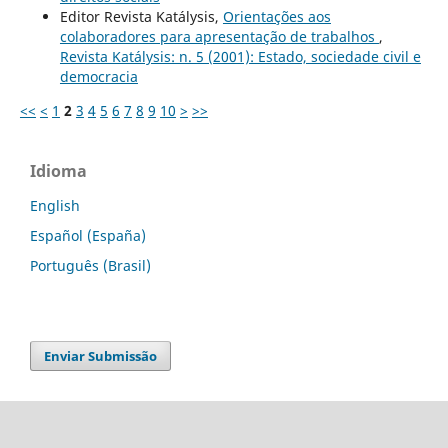
Editor Revista Katálysis,
Orientações aos
colaboradores para apresentação de trabalhos
,
Revista Katálysis: n. 5 (2001): Estado, sociedade civil e
democracia
<<
<
1
2
3
4
5
6
7
8
9
10
>
>>
Idioma
English
Español (España)
Português (Brasil)
Enviar Submissão