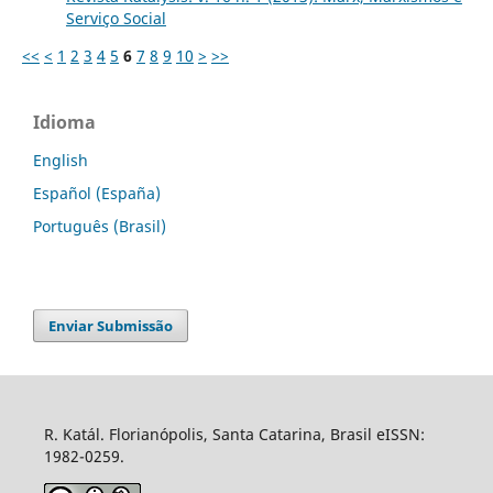
Serviço Social
<<
<
1
2
3
4
5
6
7
8
9
10
>
>>
Idioma
English
Español (España)
Português (Brasil)
Enviar Submissão
R. Katál. Florianópolis, Santa Catarina, Brasil eISSN:
1982-0259.