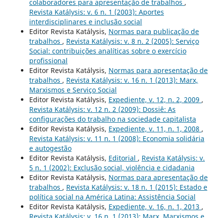
colaboradores para apresentação de trabalhos
,
Revista Katálysis: v. 6 n. 1 (2003): Aportes
interdisciplinares e inclusão social
Editor Revista Katálysis,
Normas para publicação de
trabalhos
,
Revista Katálysis: v. 8 n. 2 (2005): Serviço
Social: contribuições analíticas sobre o exercício
profissional
Editor Revista Katálysis,
Normas para apresentação de
trabalhos
,
Revista Katálysis: v. 16 n. 1 (2013): Marx,
Marxismos e Serviço Social
Editor Revista Katálysis,
Expediente, v. 12, n. 2, 2009
,
Revista Katálysis: v. 12 n. 2 (2009): Dossiê: As
configurações do trabalho na sociedade capitalista
Editor Revista Katálysis,
Expediente, v. 11, n. 1, 2008
,
Revista Katálysis: v. 11 n. 1 (2008): Economia solidária
e autogestão
Editor Revista Katálysis,
Editorial
,
Revista Katálysis: v.
5 n. 1 (2002): Exclusão social, violência e cidadania
Editor Revista Katálysis,
Normas para apresentação de
trabalhos
,
Revista Katálysis: v. 18 n. 1 (2015): Estado e
política social na América Latina: Assistência Social
Editor Revista Katálysis,
Expediente, v. 16, n. 1, 2013
,
Revista Katálysis: v. 16 n. 1 (2013): Marx, Marxismos e