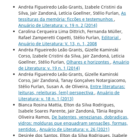
Andréa Figueiredo Leão Grants, Izabele Cristini da
Silva, Jair Zandoná, Letícia Goellner, Stélio Furlan,
As
tessituras da memória: ficções e testemunhos
,
Anuário de Literatura: v. 19 n. 2 (2014)
Carolina Cerqueira Lima Dittrich, Fernanda Müller,
Rafael Zamperetti Copetti, Stélio Furlan,
Editorial
,
Anuário de Literatura: V. 13, n. 1, 2008
Andréa Figueiredo Leão Grants, Gizelle Kaminski
Corso, Izabele Cristini da Silva, Jair Zandoná, Leticia
Goellner, Stélio Furlan,
Olhares e horizontes
,
Anuário
de Literatura: v. 19 n. 1 (2014)
Andréa Figueiredo Leão Grants, Gizelle Kaminski
Corso, Jair Zandoná, Tanay Gonçalves Notargiacomo,
Stélio Furlan, Susan A. de Oliveira,
Entre literaturas:
leituras, releituras, (em) perspectiva
,
Anuário de
Literatura: v. 18 n. 1 (2013)
Bianca Rosina Mattia, Elton da Silva Rodrigues,
Isabele Soares Parente, Jair Zandoná, Tânia Regina
Oliveira Ramos,
De batentes, venezianas, dobradiças,
vidros: molduras que enquadram sensações, formas,
sentidos
,
Anuário de Literatura: v. 26 (2021)
Desirée dos Santos, Elton da Silva Rodrigues, Isabele