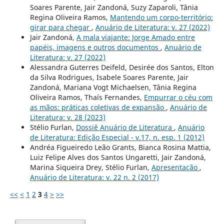
Soares Parente, Jair Zandoná, Suzy Zaparoli, Tânia
Regina Oliveira Ramos,
Mantendo um corpo-território:
girar para chegar
,
Anuário de Literatura: v. 27 (2022)
Jair Zandoná,
A mala viajante: Jorge Amado entre
papéis, imagens e outros documentos
,
Anuário de
Literatura: v. 27 (2022)
Alessandra Guterres Deifeld, Desirée dos Santos, Elton
da Silva Rodrigues, Isabele Soares Parente, Jair
Zandoná, Mariana Vogt Michaelsen, Tânia Regina
Oliveira Ramos, Thaís Fernandes,
Empurrar o céu com
as mãos: práticas coletivas de expansão
,
Anuário de
Literatura: v. 28 (2023)
Stélio Furlan,
Dossiê Anuário de Literatura
,
Anuário
de Literatura: Edição Especial - v.17, n. esp. 1 (2012)
Andréa Figueiredo Leão Grants, Bianca Rosina Mattia,
Luiz Felipe Alves dos Santos Ungaretti, Jair Zandoná,
Marina Siqueira Drey, Stélio Furlan,
Apresentação
,
Anuário de Literatura: v. 22 n. 2 (2017)
<<
<
1
2
3
4
>
>>