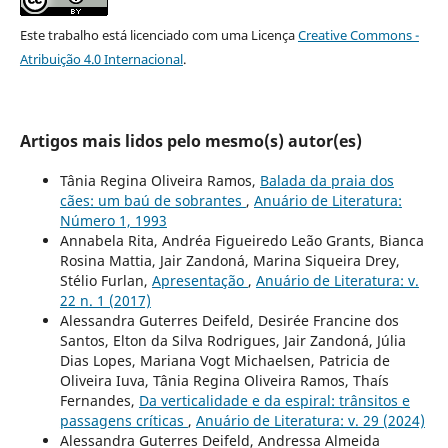
Este trabalho está licenciado com uma Licença
Creative Commons -
Atribuição 4.0 Internacional
.
Artigos mais lidos pelo mesmo(s) autor(es)
Tânia Regina Oliveira Ramos,
Balada da praia dos
cães: um baú de sobrantes
,
Anuário de Literatura:
Número 1, 1993
Annabela Rita, Andréa Figueiredo Leão Grants, Bianca
Rosina Mattia, Jair Zandoná, Marina Siqueira Drey,
Stélio Furlan,
Apresentação
,
Anuário de Literatura: v.
22 n. 1 (2017)
Alessandra Guterres Deifeld, Desirée Francine dos
Santos, Elton da Silva Rodrigues, Jair Zandoná, Júlia
Dias Lopes, Mariana Vogt Michaelsen, Patricia de
Oliveira Iuva, Tânia Regina Oliveira Ramos, Thaís
Fernandes,
Da verticalidade e da espiral: trânsitos e
passagens críticas
,
Anuário de Literatura: v. 29 (2024)
Alessandra Guterres Deifeld, Andressa Almeida