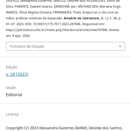
DEIFELD, Alessandra Guterres; SANTOS, Desirée dos; RODRIGUES, Elton da
Silva; PARENTE, Isabele Soares; ZANDONÁ, Jair; MICHAELSEN, Mariana Vogt;
RAMOS, Tânia Regina Oliveira; FERNANDES, Thaís. Empurrar o céu com as
mãos: práticas coletivas de expansão.
Anuário de Literatura
,
[S. l.]
, v. 28, p.
01–07, 2023. DOI: 10.5007/2175-7917.2023.e97006. Disponível em:
https://periodicos.ufsc.br/index.php/literatura/article/view/97006. Acesso
em: 8 ago. 2026.
Fomatos de Citação
Edição
v. 28 (2023)
Seção
Editorial
Licença
Copyright (c) 2023 Alessandra Guterres Deifeld, Desirée dos Santos,