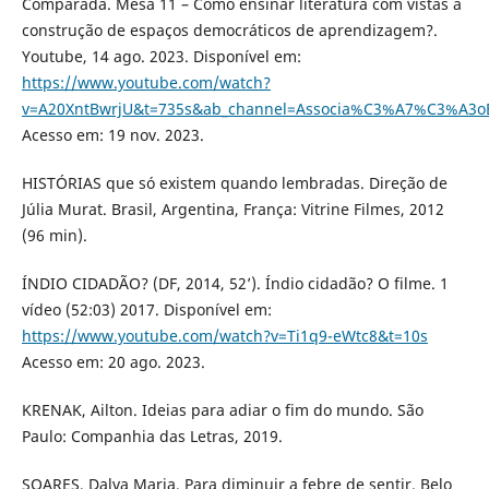
Comparada. Mesa 11 – Como ensinar literatura com vistas à
construção de espaços democráticos de aprendizagem?.
Youtube, 14 ago. 2023. Disponível em:
https://www.youtube.com/watch?
v=A20XntBwrjU&t=735s&ab_channel=Associa%C3%A7%C3%A3oBr
Acesso em: 19 nov. 2023.
HISTÓRIAS que só existem quando lembradas. Direção de
Júlia Murat. Brasil, Argentina, França: Vitrine Filmes, 2012
(96 min).
ÍNDIO CIDADÃO? (DF, 2014, 52’). Índio cidadão? O filme. 1
vídeo (52:03) 2017. Disponível em:
https://www.youtube.com/watch?v=Ti1q9-eWtc8&t=10s
Acesso em: 20 ago. 2023.
KRENAK, Ailton. Ideias para adiar o fim do mundo. São
Paulo: Companhia das Letras, 2019.
SOARES, Dalva Maria. Para diminuir a febre de sentir. Belo