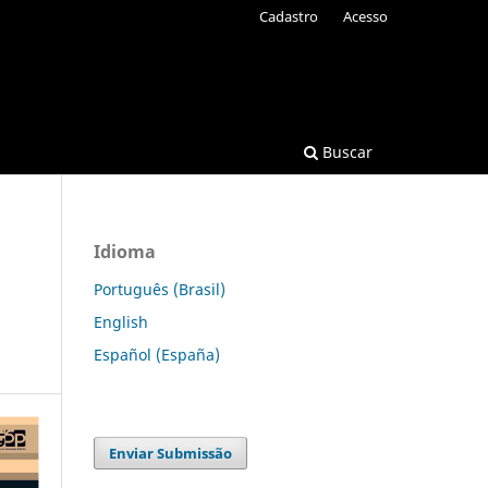
Cadastro
Acesso
Buscar
Idioma
Português (Brasil)
English
Español (España)
Enviar Submissão