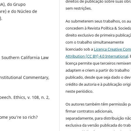
direitos de publicação sobre suas obr
A), do Grupo
sem restrições.
re) e do Núcleo de
).
Ao submeterem seus trabalhos, os au
concedem à Revista Política & Socied
direito exclusivo de primeira publicaç
com o trabalho simultaneamente
licenciado sob a
Licença Creative C
Attribution (CC BY) 4.0 International
.
. Southern California Law
licença permite que terceiros remixem
adaptem e criem a partir do trabalho
publicado, desde que seja dado o dev
nstitutional Commentary,
crédito de autoria e à publicação origi
neste periódico.
ech. Ethics, v. 108, n. 2,
Os autores também têm permissão p
firmar contratos adicionais,
ome you’re so rich?
separadamente, para distribuição nã
exclusiva da versão publicada do tra