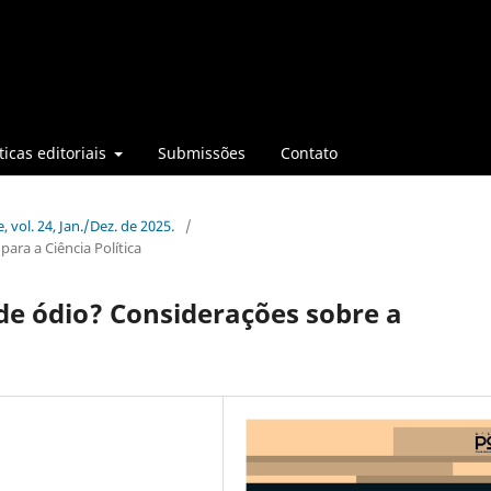
ticas editoriais
Submissões
Contato
, vol. 24, Jan./Dez. de 2025.
/
para a Ciência Política
 de ódio? Considerações sobre a