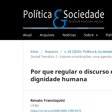
Atual
Arquivos
Notícias
Sobre
Polí
Início
/
Arquivos
/
v. 24 (2025): Política & Sociedade
Dossiê Temático 2 - Valores e instituições: uma agenda 
Por que regular o discurso
dignidade humana
Renato Francisquini
UFBA
https://orcid.org/0000-0003-2789-457X