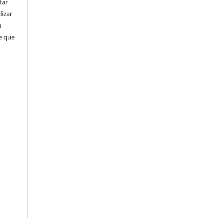
tar
lizar
u
de que