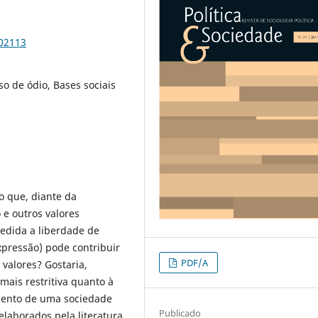
102113
o de ódio, Bases sociais
o que, diante da
 e outros valores
edida a liberdade de
xpressão) pode contribuir
PDF/A
 valores? Gostaria,
ais restritiva quanto à
imento de uma sociedade
Publicado
laborados pela literatura