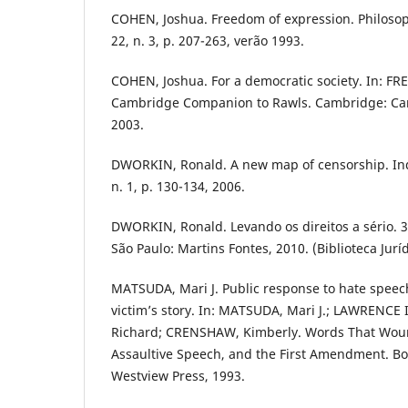
COHEN, Joshua. Freedom of expression. Philosoph
22, n. 3, p. 207-263, verão 1993.
COHEN, Joshua. For a democratic society. In: FRE
Cambridge Companion to Rawls. Cambridge: Cam
2003.
DWORKIN, Ronald. A new map of censorship. Ind
n. 1, p. 130-134, 2006.
DWORKIN, Ronald. Levando os direitos a sério. 3
São Paulo: Martins Fontes, 2010. (Biblioteca Jur
MATSUDA, Mari J. Public response to hate speec
victim’s story. In: MATSUDA, Mari J.; LAWRENCE 
Richard; CRENSHAW, Kimberly. Words That Wound
Assaultive Speech, and the First Amendment. Bo
Westview Press, 1993.