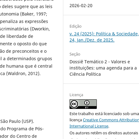
2026-02-20
 deles sugere que as leis
utonomia (Baker, 1997;
penaliza as expressões
Edição
scriminatórias (Dworkin,
v. 24 (2025): Política & Sociedade,
 de liberdade de
24, Jan./Dez. de 2025.
tamente o oposto do que
são de preconceitos e o
Seção
il a determinados grupos
Dossiê Temático 2 - Valores e
dade humana que é central
instituições: uma agenda para a
ca (Waldron, 2012).
Ciência Política
Licença
Este trabalho está licenciado sob um
licença
Creative Commons Attribution
 São Paulo (USP).
International License
.
e do Programa de Pós-
Os autores retêm os direitos autorais
ador do Centro de