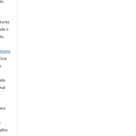
as,
tores
ade o
ão,
ommons
 Essa
,
ido
nal
ara
o
balho