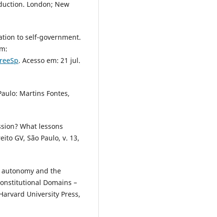
oduction. London; New
ation to self-government.
em:
FreeSp
. Acesso em: 21 jul.
Paulo: Martins Fontes,
sion? What lessons
ito GV, São Paulo, v. 13,
al autonomy and the
Constitutional Domains –
rvard University Press,