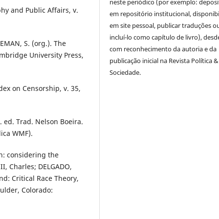
neste periódico (por exemplo: deposi
y and Public Affairs, v.
em repositório institucional, disponibi
em site pessoal, publicar traduções o
incluí-lo como capítulo de livro), des
EMAN, S. (org.). The
com reconhecimento da autoria e da
bridge University Press,
publicação inicial na Revista Política &
Sociedade.
ex on Censorship, v. 35,
. ed. Trad. Nelson Boeira.
ídica WMF).
h: considering the
III, Charles; DELGADO,
: Critical Race Theory,
ulder, Colorado: