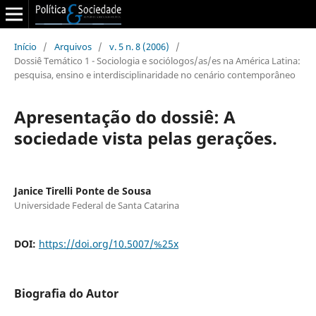
Início
/
Arquivos
/
v. 5 n. 8 (2006)
/
Dossiê Temático 1 - Sociologia e sociólogos/as/es na América Latina:
pesquisa, ensino e interdisciplinaridade no cenário contemporâneo
Apresentação do dossiê: A
sociedade vista pelas gerações.
Janice Tirelli Ponte de Sousa
Universidade Federal de Santa Catarina
DOI:
https://doi.org/10.5007/%25x
Biografia do Autor