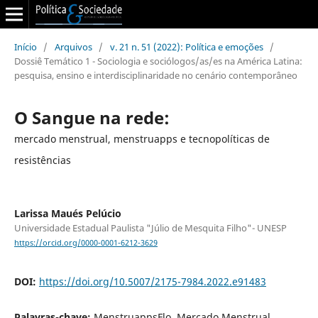
Início
/
Arquivos
/
v. 21 n. 51 (2022): Política e emoções
/
Dossiê Temático 1 - Sociologia e sociólogos/as/es na América Latina:
pesquisa, ensino e interdisciplinaridade no cenário contemporâneo
O Sangue na rede:
mercado menstrual, menstruapps e tecnopolíticas de
resistências
Larissa Maués Pelúcio
Universidade Estadual Paulista "Júlio de Mesquita Filho"- UNESP
https://orcid.org/0000-0001-6212-3629
DOI:
https://doi.org/10.5007/2175-7984.2022.e91483
Palavras-chave:
MenstruappsFlo, Mercado Menstrual,