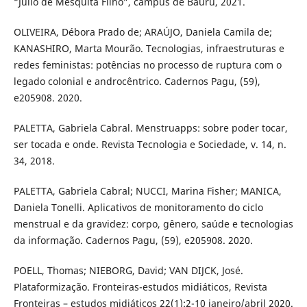
“Júlio de Mesquita Filho”, campus de Bauru, 2021.
OLIVEIRA, Débora Prado de; ARAÚJO, Daniela Camila de;
KANASHIRO, Marta Mourão. Tecnologias, infraestruturas e
redes feministas: potências no processo de ruptura com o
legado colonial e androcêntrico. Cadernos Pagu, (59),
e205908. 2020.
PALETTA, Gabriela Cabral. Menstruapps: sobre poder tocar,
ser tocada e onde. Revista Tecnologia e Sociedade, v. 14, n.
34, 2018.
PALETTA, Gabriela Cabral; NUCCI, Marina Fisher; MANICA,
Daniela Tonelli. Aplicativos de monitoramento do ciclo
menstrual e da gravidez: corpo, gênero, saúde e tecnologias
da informação. Cadernos Pagu, (59), e205908. 2020.
POELL, Thomas; NIEBORG, David; VAN DIJCK, José.
Plataformização. Fronteiras-estudos midiáticos, Revista
Fronteiras – estudos midiáticos 22(1):2-10 janeiro/abril 2020.