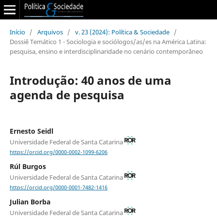
Início
/
Arquivos
/
v. 23 (2024): Política & Sociedade
/
Dossiê Temático 1 - Sociologia e sociólogos/as/es na América Latina:
pesquisa, ensino e interdisciplinaridade no cenário contemporâneo
Introdução: 40 anos de uma
agenda de pesquisa
Ernesto Seidl
Universidade Federal de Santa Catarina
https://orcid.org/0000-0002-1099-6206
Rúl Burgos
Universidade Federal de Santa Catarina
https://orcid.org/0000-0001-7482-1416
Julian Borba
Universidade Federal de Santa Catarina