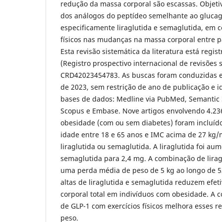
redução da massa corporal são escassas. Objetiv
dos análogos do peptídeo semelhante ao glucag
especificamente liraglutida e semaglutida, em c
físicos nas mudanças na massa corporal entre 
Esta revisão sistemática da literatura está reg
(Registro prospectivo internacional de revisões s
CRD42023454783. As buscas foram conduzidas e
de 2023, sem restrição de ano de publicação e i
bases de dados: Medline via PubMed, Semantic S
Scopus e Embase. Nove artigos envolvendo 4.23
obesidade (com ou sem diabetes) foram incluído
idade entre 18 e 65 anos e IMC acima de 27 kg/
liraglutida ou semaglutida. A liraglutida foi au
semaglutida para 2,4 mg. A combinação de liragl
uma perda média de peso de 5 kg ao longo de 
altas de liraglutida e semaglutida reduzem efe
corporal total em indivíduos com obesidade. A
de GLP-1 com exercícios físicos melhora esses r
peso.