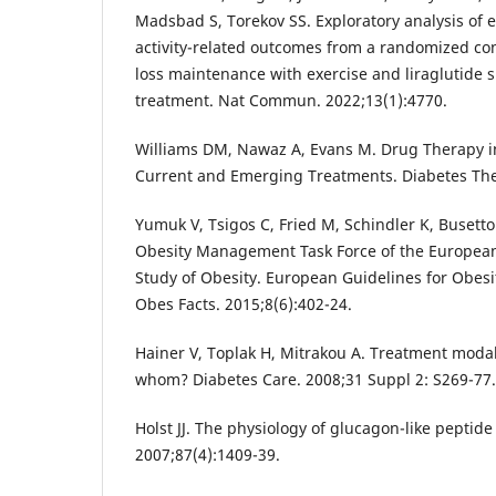
Madsbad S, Torekov SS. Exploratory analysis of e
activity-related outcomes from a randomized cont
loss maintenance with exercise and liraglutide 
treatment. Nat Commun. 2022;13(1):4770.
Williams DM, Nawaz A, Evans M. Drug Therapy in
Current and Emerging Treatments. Diabetes The
Yumuk V, Tsigos C, Fried M, Schindler K, Busetto 
Obesity Management Task Force of the European 
Study of Obesity. European Guidelines for Obes
Obes Facts. 2015;8(6):402-24.
Hainer V, Toplak H, Mitrakou A. Treatment modalit
whom? Diabetes Care. 2008;31 Suppl 2: S269-77.
Holst JJ. The physiology of glucagon-like peptide 
2007;87(4):1409-39.