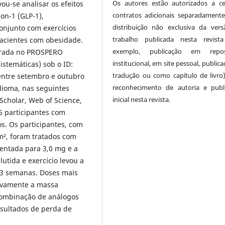
Os autores estão autorizados a ce
ou-se analisar os efeitos
contratos adicionais separadamente
on-1 (GLP-1),
distribuição não exclusiva da ver
onjunto com exercícios
trabalho publicada nesta revist
pacientes com obesidade.
exemplo, publicação em reposi
istrada no PROSPERO
institucional, em site pessoal, public
istemáticas) sob o ID:
tradução ou como capítulo de livro
ntre setembro e outubro
reconhecimento de autoria e publ
dioma, nas seguintes
inicial nesta revista.
cholar, Web of Science,
6 participantes com
s. Os participantes, com
m², foram tratados com
mentada para 3,0 mg e a
utida e exercício levou a
53 semanas. Doses mais
tivamente a massa
 combinação de análogos
esultados de perda de