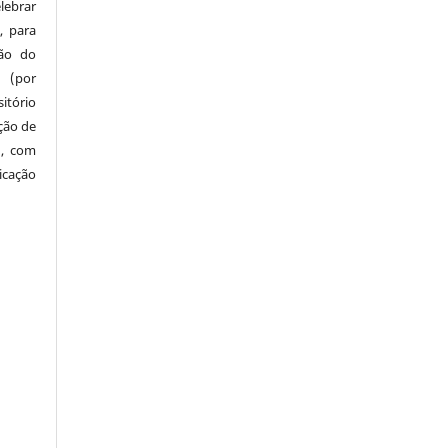
lebrar
, para
são do
a (por
tório
ação de
), com
icação