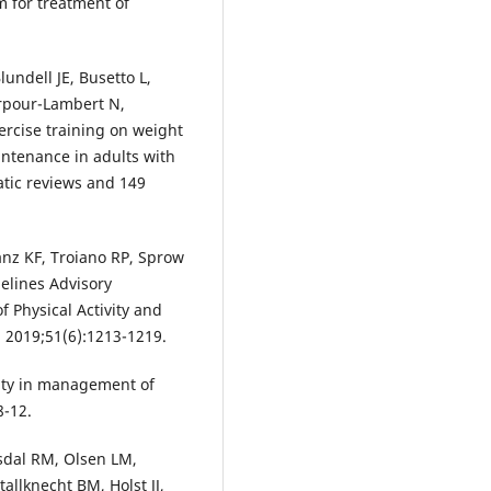
 for treatment of
lundell JE, Busetto L,
arpour-Lambert N,
ercise training on weight
ntenance in adults with
atic reviews and 149
anz KF, Troiano RP, Sprow
delines Advisory
 Physical Activity and
. 2019;51(6):1213-1219.
vity in management of
8-12.
dsdal RM, Olsen LM,
allknecht BM, Holst JJ,