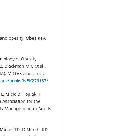
e and obesity. Obes Rev.
emiology of Obesity.
B, Blackman MR, et al.,
MA): MDText.com, Inc.;
h.gov/books/NBK279167/
L, Micic D, Toplak H;
Association for the
ity Management in Adults.
Müller TD, DiMarchi RD,