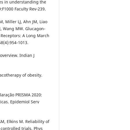
es in understanding the
9:F1000 Faculty Rev-239.
, Miller LJ, Ahn JM, Liao
g J, Wang MW. Glucagon-
d Receptors: A Long March
68(4):954-1013.
overview. Indian J
acotherapy of obesity.
claração PRISMA 2020:
ticas. Epidemiol Serv
, Elkins M. Reliability of
controlled trials. Phys