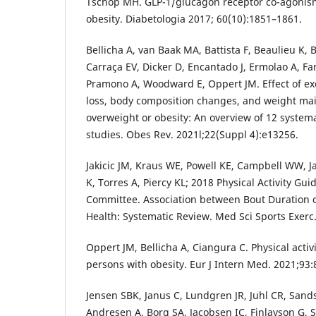
Tschöp MH. GLP-1/glucagon receptor co-agonism
obesity. Diabetologia 2017; 60(10):1851–1861.
Bellicha A, van Baak MA, Battista F, Beaulieu K, B
Carraça EV, Dicker D, Encantado J, Ermolao A, F
Pramono A, Woodward E, Oppert JM. Effect of ex
loss, body composition changes, and weight mai
overweight or obesity: An overview of 12 system
studies. Obes Rev. 2021l;22(Suppl 4):e13256.
Jakicic JM, Kraus WE, Powell KE, Campbell WW, J
K, Torres A, Piercy KL; 2018 Physical Activity Gui
Committee. Association between Bout Duration of
Health: Systematic Review. Med Sci Sports Exerc
Oppert JM, Bellicha A, Ciangura C. Physical acti
persons with obesity. Eur J Intern Med. 2021;93:
Jensen SBK, Janus C, Lundgren JR, Juhl CR, San
Andresen A, Borg SA, Jacobsen IC, Finlayson G, St