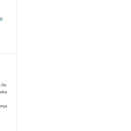
ho
. Os
eira
ença