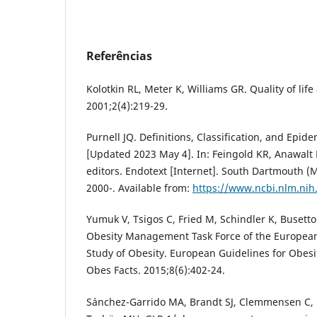
Referências
Kolotkin RL, Meter K, Williams GR. Quality of lif
2001;2(4):219-29.
Purnell JQ. Definitions, Classification, and Epid
[Updated 2023 May 4]. In: Feingold KR, Anawalt 
editors. Endotext [Internet]. South Dartmouth (
2000-. Available from:
https://www.ncbi.nlm.ni
Yumuk V, Tsigos C, Fried M, Schindler K, Busetto 
Obesity Management Task Force of the European 
Study of Obesity. European Guidelines for Obes
Obes Facts. 2015;8(6):402-24.
Sánchez-Garrido MA, Brandt SJ, Clemmensen C, 