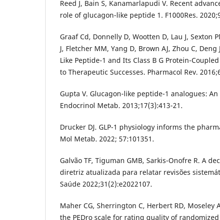
Reed J, Bain S, Kanamarlapudi V. Recent advanc
role of glucagon-like peptide 1. F1000Res. 2020;
Graaf Cd, Donnelly D, Wootten D, Lau J, Sexton PM
J, Fletcher MM, Yang D, Brown AJ, Zhou C, Den
Like Peptide-1 and Its Class B G Protein-Couple
to Therapeutic Successes. Pharmacol Rev. 2016;
Gupta V. Glucagon-like peptide-1 analogues: An 
Endocrinol Metab. 2013;17(3):413-21.
Drucker DJ. GLP-1 physiology informs the pharm
Mol Metab. 2022; 57:101351.
Galvão TF, Tiguman GMB, Sarkis-Onofre R. A de
diretriz atualizada para relatar revisões sistemá
Saúde 2022;31(2):e2022107.
Maher CG, Sherrington C, Herbert RD, Moseley AM
the PEDro scale for rating quality of randomized 