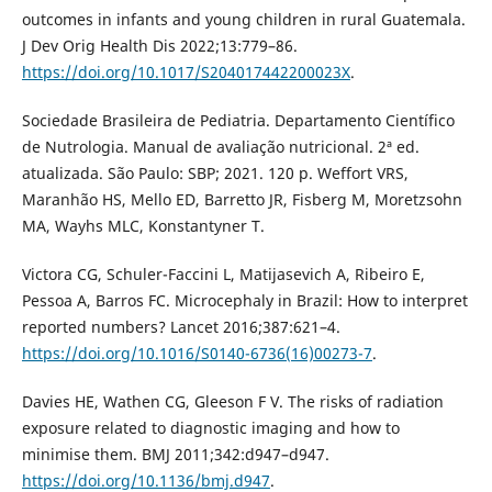
outcomes in infants and young children in rural Guatemala.
J Dev Orig Health Dis 2022;13:779–86.
https://doi.org/10.1017/S204017442200023X
.
Sociedade Brasileira de Pediatria. Departamento Científico
de Nutrologia. Manual de avaliação nutricional. 2ª ed.
atualizada. São Paulo: SBP; 2021. 120 p. Weffort VRS,
Maranhão HS, Mello ED, Barretto JR, Fisberg M, Moretzsohn
MA, Wayhs MLC, Konstantyner T.
Victora CG, Schuler-Faccini L, Matijasevich A, Ribeiro E,
Pessoa A, Barros FC. Microcephaly in Brazil: How to interpret
reported numbers? Lancet 2016;387:621–4.
https://doi.org/10.1016/S0140-6736(16)00273-7
.
Davies HE, Wathen CG, Gleeson F V. The risks of radiation
exposure related to diagnostic imaging and how to
minimise them. BMJ 2011;342:d947–d947.
https://doi.org/10.1136/bmj.d947
.