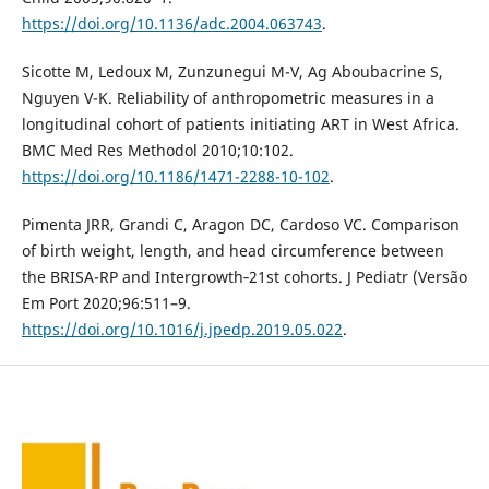
https://doi.org/10.1136/adc.2004.063743
.
Sicotte M, Ledoux M, Zunzunegui M-V, Ag Aboubacrine S,
Nguyen V-K. Reliability of anthropometric measures in a
longitudinal cohort of patients initiating ART in West Africa.
BMC Med Res Methodol 2010;10:102.
https://doi.org/10.1186/1471-2288-10-102
.
Pimenta JRR, Grandi C, Aragon DC, Cardoso VC. Comparison
of birth weight, length, and head circumference between
the BRISA-RP and Intergrowth‐21st cohorts. J Pediatr (Versão
Em Port 2020;96:511–9.
https://doi.org/10.1016/j.jpedp.2019.05.022
.