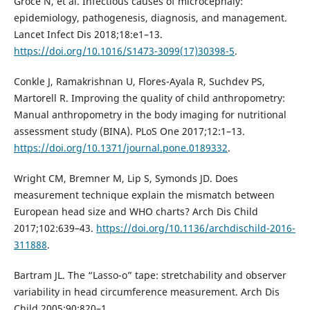
Groce N, et al. Infectious causes of microcephaly:
epidemiology, pathogenesis, diagnosis, and management.
Lancet Infect Dis 2018;18:e1–13.
https://doi.org/10.1016/S1473-3099(17)30398-5
.
Conkle J, Ramakrishnan U, Flores-Ayala R, Suchdev PS,
Martorell R. Improving the quality of child anthropometry:
Manual anthropometry in the body imaging for nutritional
assessment study (BINA). PLoS One 2017;12:1–13.
https://doi.org/10.1371/journal.pone.0189332
.
Wright CM, Bremner M, Lip S, Symonds JD. Does
measurement technique explain the mismatch between
European head size and WHO charts? Arch Dis Child
2017;102:639–43.
https://doi.org/10.1136/archdischild-2016-
311888
.
Bartram JL. The “Lasso-o” tape: stretchability and observer
variability in head circumference measurement. Arch Dis
Child 2005;90:820–1.