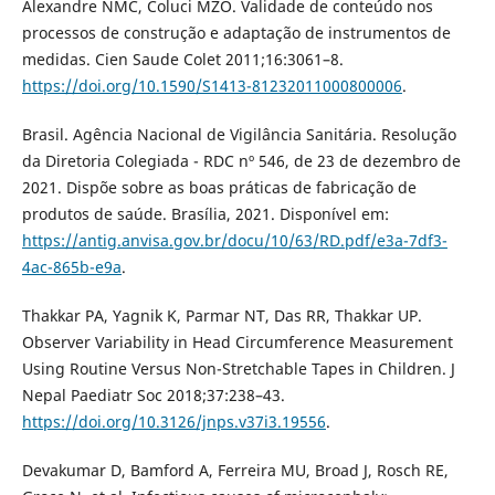
Alexandre NMC, Coluci MZO. Validade de conteúdo nos
processos de construção e adaptação de instrumentos de
medidas. Cien Saude Colet 2011;16:3061–8.
https://doi.org/10.1590/S1413-81232011000800006
.
Brasil. Agência Nacional de Vigilância Sanitária. Resolução
da Diretoria Colegiada - RDC nº 546, de 23 de dezembro de
2021. Dispõe sobre as boas práticas de fabricação de
produtos de saúde. Brasília, 2021. Disponível em:
https://antig.anvisa.gov.br/docu/10/63/RD.pdf/e3a-7df3-
4ac-865b-e9a
.
Thakkar PA, Yagnik K, Parmar NT, Das RR, Thakkar UP.
Observer Variability in Head Circumference Measurement
Using Routine Versus Non-Stretchable Tapes in Children. J
Nepal Paediatr Soc 2018;37:238–43.
https://doi.org/10.3126/jnps.v37i3.19556
.
Devakumar D, Bamford A, Ferreira MU, Broad J, Rosch RE,