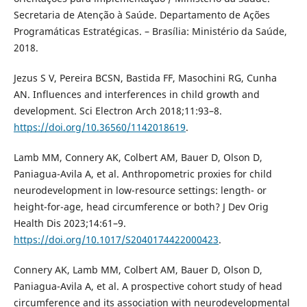
Secretaria de Atenção à Saúde. Departamento de Ações
Programáticas Estratégicas. – Brasília: Ministério da Saúde,
2018.
Jezus S V, Pereira BCSN, Bastida FF, Masochini RG, Cunha
AN. Influences and interferences in child growth and
development. Sci Electron Arch 2018;11:93–8.
https://doi.org/10.36560/1142018619
.
Lamb MM, Connery AK, Colbert AM, Bauer D, Olson D,
Paniagua-Avila A, et al. Anthropometric proxies for child
neurodevelopment in low-resource settings: length- or
height-for-age, head circumference or both? J Dev Orig
Health Dis 2023;14:61–9.
https://doi.org/10.1017/S2040174422000423
.
Connery AK, Lamb MM, Colbert AM, Bauer D, Olson D,
Paniagua-Avila A, et al. A prospective cohort study of head
circumference and its association with neurodevelopmental