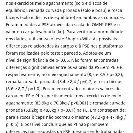
nos exercícios meio agachamento (solo e discos de
equilíbrio), remada curvada pronada (solo e bosu) e rosca
bíceps (solo e discos de equilíbrio) em ambas as condições.
Foram medidas a PSE através da escala de OMNI-RES e o
valor da carga levantada (kg). Para verificar a normalidade
dos dados, utilizou-se o teste Shapiro-Wilk. As possíveis
diferenças relacionadas às cargas e à PSE nas plataformas
foram realizadas pelo teste t pareado. Adotou-se um
nível de significância de p<0,05. Não foram encontradas
diferenças significativas entre os valores da PSE em PE e PI
respectivamente, no meio agachamento (8,2 e 8,5 / p=0,8),
remada curvada pronada (8,4 e 8,4 / p=0,7) e rosca bíceps
(8,6 e 8,7 / p=1,0). Foram encontrados maiores valores de
carga em PE e PI respectivamente, nos exercícios de meio
agachamento (83,9kg e 70,3kg / p<0,001) e remada curvada
pronada (53,2kg e 48,6kg / p=0,01) na PE. Em contrapartida,
para a rosca bíceps não ocorreu o mesmo (48,2kg e 47,4kg /
p=0,5). É possível concluir que as PI não promovem
diferenças nas respostas da PSE mesmo sendo trabalhadas