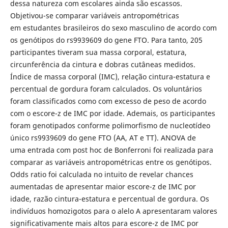
dessa natureza com escolares ainda são escassos.
Objetivou-se comparar variáveis antropométricas
em estudantes brasileiros do sexo masculino de acordo com
os genótipos do rs9939609 do gene FTO. Para tanto, 205
participantes tiveram sua massa corporal, estatura,
circunferência da cintura e dobras cutâneas medidos.
Índice de massa corporal (IMC), relação cintura-estatura e
percentual de gordura foram calculados. Os voluntários
foram classificados como com excesso de peso de acordo
com o escore-z de IMC por idade. Ademais, os participantes
foram genotipados conforme polimorfismo de nucleotídeo
único rs9939609 do gene FTO (AA, AT e TT). ANOVA de
uma entrada com post hoc de Bonferroni foi realizada para
comparar as variáveis antropométricas entre os genótipos.
Odds ratio foi calculada no intuito de revelar chances
aumentadas de apresentar maior escore-z de IMC por
idade, razão cintura-estatura e percentual de gordura. Os
indivíduos homozigotos para o alelo A apresentaram valores
significativamente mais altos para escore-z de IMC por