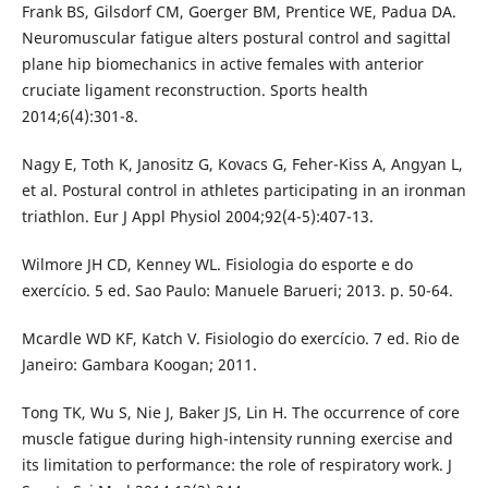
Frank BS, Gilsdorf CM, Goerger BM, Prentice WE, Padua DA.
Neuromuscular fatigue alters postural control and sagittal
plane hip biomechanics in active females with anterior
cruciate ligament reconstruction. Sports health
2014;6(4):301-8.
Nagy E, Toth K, Janositz G, Kovacs G, Feher-Kiss A, Angyan L,
et al. Postural control in athletes participating in an ironman
triathlon. Eur J Appl Physiol 2004;92(4-5):407-13.
Wilmore JH CD, Kenney WL. Fisiologia do esporte e do
exercício. 5 ed. Sao Paulo: Manuele Barueri; 2013. p. 50-64.
Mcardle WD KF, Katch V. Fisiologio do exercício. 7 ed. Rio de
Janeiro: Gambara Koogan; 2011.
Tong TK, Wu S, Nie J, Baker JS, Lin H. The occurrence of core
muscle fatigue during high-intensity running exercise and
its limitation to performance: the role of respiratory work. J