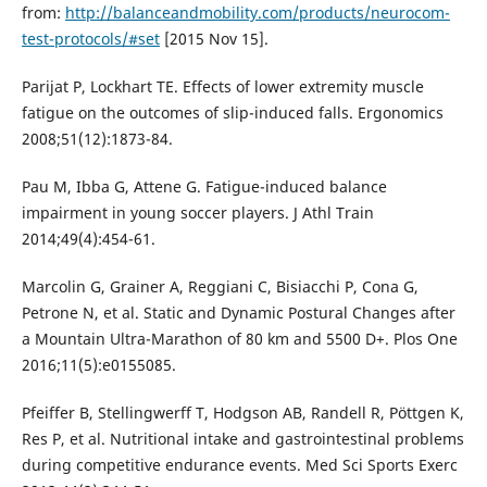
from:
http://balanceandmobility.com/products/neurocom-
test-protocols/#set
[2015 Nov 15].
Parijat P, Lockhart TE. Effects of lower extremity muscle
fatigue on the outcomes of slip-induced falls. Ergonomics
2008;51(12):1873-84.
Pau M, Ibba G, Attene G. Fatigue-induced balance
impairment in young soccer players. J Athl Train
2014;49(4):454-61.
Marcolin G, Grainer A, Reggiani C, Bisiacchi P, Cona G,
Petrone N, et al. Static and Dynamic Postural Changes after
a Mountain Ultra-Marathon of 80 km and 5500 D+. Plos One
2016;11(5):e0155085.
Pfeiffer B, Stellingwerff T, Hodgson AB, Randell R, Pöttgen K,
Res P, et al. Nutritional intake and gastrointestinal problems
during competitive endurance events. Med Sci Sports Exerc