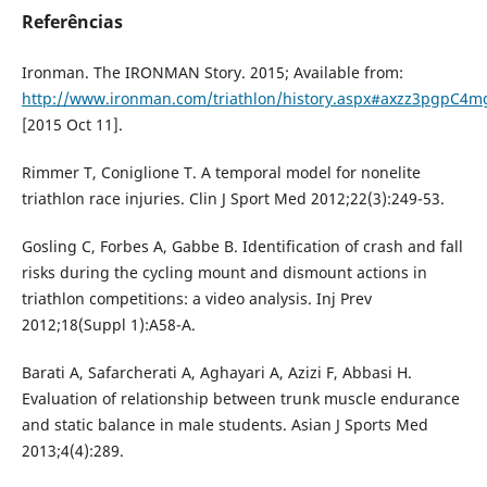
Referências
Ironman. The IRONMAN Story. 2015; Available from:
http://www.ironman.com/triathlon/history.aspx#axzz3pgpC4m
[2015 Oct 11].
Rimmer T, Coniglione T. A temporal model for nonelite
triathlon race injuries. Clin J Sport Med 2012;22(3):249-53.
Gosling C, Forbes A, Gabbe B. Identification of crash and fall
risks during the cycling mount and dismount actions in
triathlon competitions: a video analysis. Inj Prev
2012;18(Suppl 1):A58-A.
Barati A, Safarcherati A, Aghayari A, Azizi F, Abbasi H.
Evaluation of relationship between trunk muscle endurance
and static balance in male students. Asian J Sports Med
2013;4(4):289.