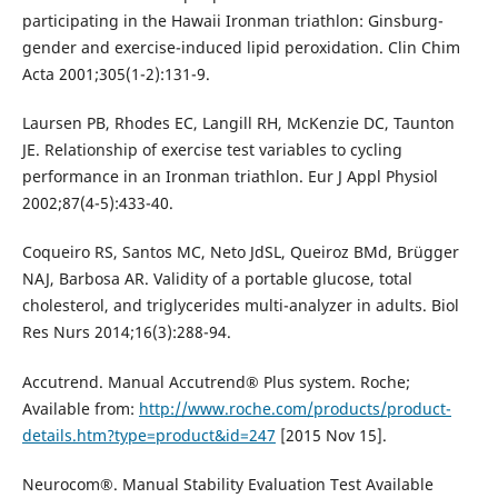
participating in the Hawaii Ironman triathlon: Ginsburg-
gender and exercise-induced lipid peroxidation. Clin Chim
Acta 2001;305(1-2):131-9.
Laursen PB, Rhodes EC, Langill RH, McKenzie DC, Taunton
JE. Relationship of exercise test variables to cycling
performance in an Ironman triathlon. Eur J Appl Physiol
2002;87(4-5):433-40.
Coqueiro RS, Santos MC, Neto JdSL, Queiroz BMd, Brügger
NAJ, Barbosa AR. Validity of a portable glucose, total
cholesterol, and triglycerides multi-analyzer in adults. Biol
Res Nurs 2014;16(3):288-94.
Accutrend. Manual Accutrend® Plus system. Roche;
Available from:
http://www.roche.com/products/product-
details.htm?type=product&id=247
[2015 Nov 15].
Neurocom®. Manual Stability Evaluation Test Available