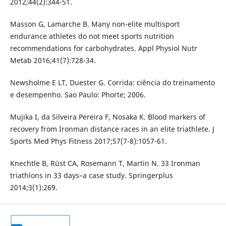
2012;44(2):344-51.
Masson G, Lamarche B. Many non-elite multisport
endurance athletes do not meet sports nutrition
recommendations for carbohydrates. Appl Physiol Nutr
Metab 2016;41(7):728-34.
Newsholme E LT, Duester G. Corrida: ciência do treinamento
e desempenho. Sao Paulo: Phorte; 2006.
Mujika I, da Silveira Pereira F, Nosaka K. Blood markers of
recovery from Ironman distance races in an elite triathlete. J
Sports Med Phys Fitness 2017;57(7-8):1057-61.
Knechtle B, Rüst CA, Rosemann T, Martin N. 33 Ironman
triathlons in 33 days–a case study. Springerplus
2014;3(1):269.