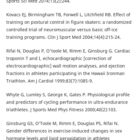
Sports Sci Med 2014;13(2):244.
Kovacs EJ, Birmingham TB, Forwell L, Litchfield RB. Effect of
training on postural control in figure skaters: a randomized
controlled trial of neuromuscular versus basic off-ice
training programs. Clin J Sport Med 2004;14(4):215-24.
Rifai N, Douglas P, O'toole M, Rimm E, Ginsburg G. Cardiac
troponin T and I, echocardiographic [correction of
electrocardiographic] wall motion analyses, and ejection
fractions in athletes participating in the Hawaii Ironman
Triathlon. Am J Cardiol 1999;83(7):1085-9.
Whyte G, Lumley S, George K, Gates P. Physiological profile
and predictors of cycling performance in ultra-endurance
triathletes. J Sports Med Phys Fitness 2000;40(2):103.
Ginsburg GS, O’Toole M, Rimm E, Douglas PS, Rifai N.
Gender differences in exercise-induced changes in sex
hormone levels and lipid peroxidation in athletes