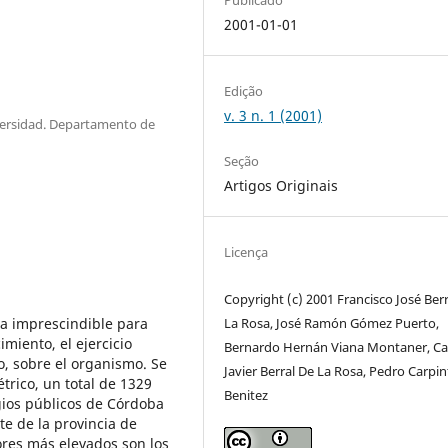
2001-01-01
Edição
v. 3 n. 1 (2001)
iversidad. Departamento de
Seção
Artigos Originais
Licença
Copyright (c) 2001 Francisco José Ber
ta imprescindible para
La Rosa, José Ramón Gómez Puerto,
imiento, el ejercicio
Bernardo Hernán Viana Montaner, Ca
no, sobre el organismo. Se
Javier Berral De La Rosa, Pedro Carpi
trico, un total de 1329
Benitez
gios públicos de Córdoba
te de la provincia de
ores más elevados son los