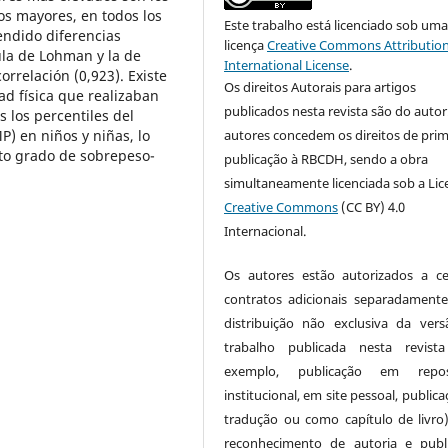
tos mayores, en todos los
Este trabalho está licenciado sob um
endido diferencias
licença
Creative Commons Attribution
ula de Lohman y la de
International License
.
rrelación (0,923). Existe
Os direitos Autorais para artigos
dad física que realizaban
publicados nesta revista são do autor
s los percentiles del
P) en niños y niñas, lo
autores concedem os direitos de prim
nto grado de sobrepeso-
publicação à RBCDH, sendo a obra
simultaneamente licenciada sob a Lic
Creative Commons
(CC BY) 4.0
Internacional.
Os autores estão autorizados a ce
contratos adicionais separadamente
distribuição não exclusiva da ver
trabalho publicada nesta revist
exemplo, publicação em reposi
institucional, em site pessoal, public
tradução ou como capítulo de livro
reconhecimento de autoria e publ