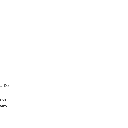
ral De
rlos
ntero