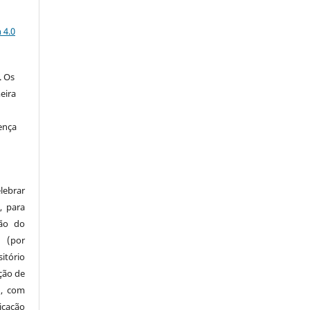
a
 4.0
. Os
eira
ença
lebrar
, para
são do
a (por
tório
ação de
), com
icação