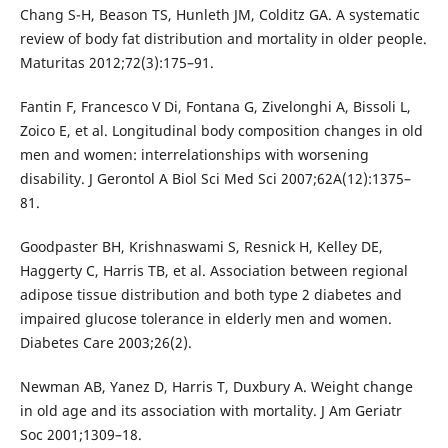
Chang S-H, Beason TS, Hunleth JM, Colditz GA. A systematic
review of body fat distribution and mortality in older people.
Maturitas 2012;72(3):175–91.
Fantin F, Francesco V Di, Fontana G, Zivelonghi A, Bissoli L,
Zoico E, et al. Longitudinal body composition changes in old
men and women: interrelationships with worsening
disability. J Gerontol A Biol Sci Med Sci 2007;62A(12):1375–
81.
Goodpaster BH, Krishnaswami S, Resnick H, Kelley DE,
Haggerty C, Harris TB, et al. Association between regional
adipose tissue distribution and both type 2 diabetes and
impaired glucose tolerance in elderly men and women.
Diabetes Care 2003;26(2).
Newman AB, Yanez D, Harris T, Duxbury A. Weight change
in old age and its association with mortality. J Am Geriatr
Soc 2001;1309–18.