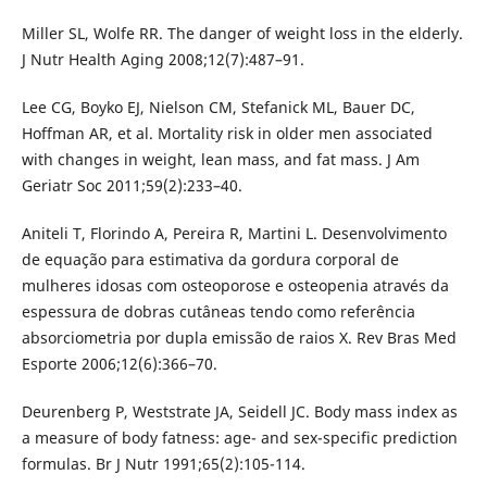
Miller SL, Wolfe RR. The danger of weight loss in the elderly.
J Nutr Health Aging 2008;12(7):487–91.
Lee CG, Boyko EJ, Nielson CM, Stefanick ML, Bauer DC,
Hoffman AR, et al. Mortality risk in older men associated
with changes in weight, lean mass, and fat mass. J Am
Geriatr Soc 2011;59(2):233–40.
Aniteli T, Florindo A, Pereira R, Martini L. Desenvolvimento
de equação para estimativa da gordura corporal de
mulheres idosas com osteoporose e osteopenia através da
espessura de dobras cutâneas tendo como referência
absorciometria por dupla emissão de raios X. Rev Bras Med
Esporte 2006;12(6):366–70.
Deurenberg P, Weststrate JA, Seidell JC. Body mass index as
a measure of body fatness: age- and sex-specific prediction
formulas. Br J Nutr 1991;65(2):105-114.