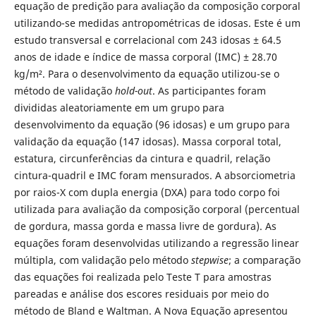
equação de predição para avaliação da composição corporal
utilizando-se medidas antropométricas de idosas. Este é um
estudo transversal e correlacional com 243 idosas ± 64.5
anos de idade e índice de massa corporal (IMC) ± 28.70
kg/m². Para o desenvolvimento da equação utilizou-se o
método de validação
hold-out
. As participantes foram
divididas aleatoriamente em um grupo para
desenvolvimento da equação (96 idosas) e um grupo para
validação da equação (147 idosas). Massa corporal total,
estatura, circunferências da cintura e quadril, relação
cintura-quadril e IMC foram mensurados. A absorciometria
por raios-X com dupla energia (DXA) para todo corpo foi
utilizada para avaliação da composição corporal (percentual
de gordura, massa gorda e massa livre de gordura). As
equações foram desenvolvidas utilizando a regressão linear
múltipla, com validação pelo método
stepwise
; a comparação
das equações foi realizada pelo Teste T para amostras
pareadas e análise dos escores residuais por meio do
método de Bland e Waltman. A Nova Equação apresentou