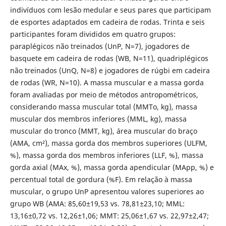
indivíduos com lesão medular e seus pares que participam
de esportes adaptados em cadeira de rodas. Trinta e seis
participantes foram divididos em quatro grupos:
paraplégicos não treinados (UnP, N=7), jogadores de
basquete em cadeira de rodas (WB, N=11), quadriplégicos
não treinados (UnQ, N=8) e jogadores de rúgbi em cadeira
de rodas (WR, N=10). A massa muscular e a massa gorda
foram avaliadas por meio de métodos antropométricos,
considerando massa muscular total (MMTo, kg), massa
muscular dos membros inferiores (MML, kg), massa
muscular do tronco (MMT, kg), área muscular do braço
(AMA, cm²), massa gorda dos membros superiores (ULFM,
%), massa gorda dos membros inferiores (LLF, %), massa
gorda axial (MAx, %), massa gorda apendicular (MApp, %) e
percentual total de gordura (%F). Em relação à massa
muscular, o grupo UnP apresentou valores superiores ao
grupo WB (AMA: 85,60±19,53 vs. 78,81±23,10; MML:
13,16±0,72 vs. 12,26±1,06; MMT: 25,06±1,67 vs. 22,97±2,47;