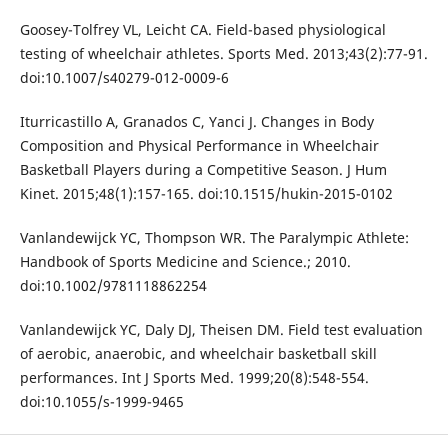
Goosey-Tolfrey VL, Leicht CA. Field-based physiological
testing of wheelchair athletes. Sports Med. 2013;43(2):77-91.
doi:10.1007/s40279-012-0009-6
Iturricastillo A, Granados C, Yanci J. Changes in Body
Composition and Physical Performance in Wheelchair
Basketball Players during a Competitive Season. J Hum
Kinet. 2015;48(1):157-165. doi:10.1515/hukin-2015-0102
Vanlandewijck YC, Thompson WR. The Paralympic Athlete:
Handbook of Sports Medicine and Science.; 2010.
doi:10.1002/9781118862254
Vanlandewijck YC, Daly DJ, Theisen DM. Field test evaluation
of aerobic, anaerobic, and wheelchair basketball skill
performances. Int J Sports Med. 1999;20(8):548-554.
doi:10.1055/s-1999-9465