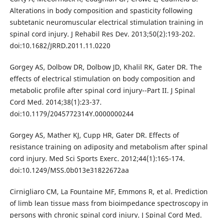
Alterations in body composition and spasticity following
subtetanic neuromuscular electrical stimulation training in
spinal cord injury. J Rehabil Res Dev. 2013;50(2):193-202.
doi:10.1682/JRRD.2011.11.0220
Gorgey AS, Dolbow DR, Dolbow JD, Khalil RK, Gater DR. The
effects of electrical stimulation on body composition and
metabolic profile after spinal cord injury--Part II. J Spinal
Cord Med. 2014;38(1):23-37.
doi:10.1179/2045772314Y.0000000244
Gorgey AS, Mather KJ, Cupp HR, Gater DR. Effects of
resistance training on adiposity and metabolism after spinal
cord injury. Med Sci Sports Exerc. 2012;44(1):165-174.
doi:10.1249/MSS.0b013e31822672aa
Cirnigliaro CM, La Fountaine MF, Emmons R, et al. Prediction
of limb lean tissue mass from bioimpedance spectroscopy in
persons with chronic spinal cord injury. J Spinal Cord Med.