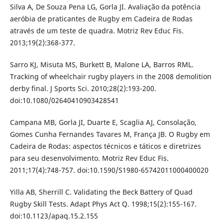
Silva A, De Souza Pena LG, Gorla JI. Avaliação da potência
aeróbia de praticantes de Rugby em Cadeira de Rodas
através de um teste de quadra. Motriz Rev Educ Fis.
2013;19(2):368-377.
Sarro KJ, Misuta MS, Burkett B, Malone LA, Barros RML.
Tracking of wheelchair rugby players in the 2008 demolition
derby final. J Sports Sci. 2010;28(2):193-200.
doi:10.1080/02640410903428541
Campana MB, Gorla JI, Duarte E, Scaglia AJ, Consolação,
Gomes Cunha Fernandes Tavares M, França JB. O Rugby em
Cadeira de Rodas: aspectos técnicos e táticos e diretrizes
para seu desenvolvimento. Motriz Rev Educ Fis.
2011;17(4):748-757. doi:10.1590/S1980-65742011000400020
Yilla AB, Sherrill C. Validating the Beck Battery of Quad
Rugby Skill Tests. Adapt Phys Act Q. 1998;15(2):155-167.
doi:10.1123/apaq.15.2.155