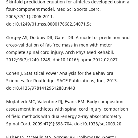
Skinfold prediction equation for athletes developed using a
four-component model. Med Sci Sports Exerc.
2005;37(11):2006-2011.
doi:10.1249/01.mss.0000176682.54071.5c
Gorgey AS, Dolbow DR, Gater DR. A model of prediction and
cross-validation of fat-free mass in men with motor
complete spinal cord injury. Arch Phys Med Rehabil.
2012;93(7):1240-1245. doi:10.1016/j.apmr.2012.02.027
Cohen J. Statistical Power Analysis for the Behavioral
Sciences. In: Routledge. SAGE Publications, Inc.; 2013.
doi:10.4135/9781412961288.n443
Mojtahedi MC, Valentine RJ, Evans EM. Body composition
assessment in athletes with spinal cord injury: comparison
of field methods with dual-energy X-ray absorptiometry.
Spinal Cord. 2009;47(9):698-704. doi:10.1038/sc.2009.20
Fisher JA, McNelis MA, Gorgey AS, Dolbow DR, Goetz LL.