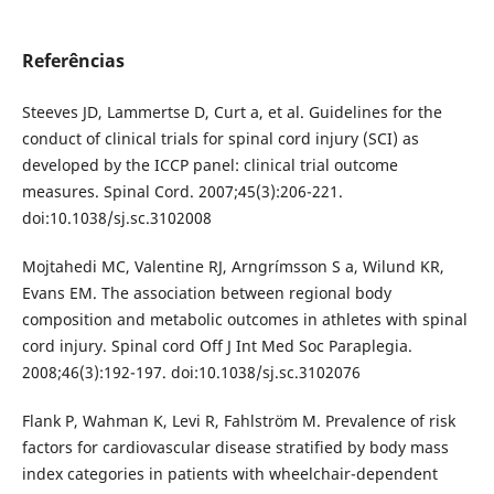
Referências
Steeves JD, Lammertse D, Curt a, et al. Guidelines for the
conduct of clinical trials for spinal cord injury (SCI) as
developed by the ICCP panel: clinical trial outcome
measures. Spinal Cord. 2007;45(3):206-221.
doi:10.1038/sj.sc.3102008
Mojtahedi MC, Valentine RJ, Arngrímsson S a, Wilund KR,
Evans EM. The association between regional body
composition and metabolic outcomes in athletes with spinal
cord injury. Spinal cord Off J Int Med Soc Paraplegia.
2008;46(3):192-197. doi:10.1038/sj.sc.3102076
Flank P, Wahman K, Levi R, Fahlström M. Prevalence of risk
factors for cardiovascular disease stratified by body mass
index categories in patients with wheelchair-dependent