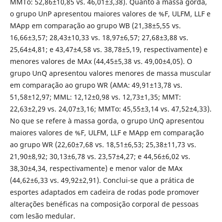
MMTo: 52,86±10,85 vs. 46,01±3,38). Quanto à massa gorda,
o grupo UnP apresentou maiores valores de %F, ULFM, LLF e
MApp em comparação ao grupo WB (21,38±5,55 vs.
16,66±3,57; 28,43±10,33 vs. 18,97±6,57; 27,68±3,88 vs.
25,64±4,81; e 43,47±4,58 vs. 38,78±5,19, respectivamente) e
menores valores de MAx (44,45±5,38 vs. 49,00±4,05). O
grupo UnQ apresentou valores menores de massa muscular
em comparação ao grupo WR (AMA: 49,91±13,78 vs.
51,58±12,97; MML: 12,12±0,98 vs. 12,73±1,35; MMT:
22,63±2,29 vs. 24,07±3,16; MMTo: 45,55±3,14 vs. 47,52±4,33).
No que se refere à massa gorda, o grupo UnQ apresentou
maiores valores de %F, ULFM, LLF e MApp em comparação
ao grupo WR (22,60±7,68 vs. 18,51±6,53; 25,38±11,73 vs.
21,90±8,92; 30,13±6,78 vs. 23,57±4,27; e 44,56±6,02 vs.
38,30±4,34, respectivamente) e menor valor de MAx
(44,62±6,33 vs. 49,92±2,91). Conclui-se que a prática de
esportes adaptados em cadeira de rodas pode promover
alterações benéficas na composição corporal de pessoas
com lesão medular.