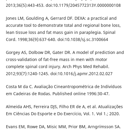
2013;36(5):443-453. doi:10.1179/2045772313Y.0000000108
Jones LM, Goulding A, Gerrard DF. DEXA: a practical and
accurate tool to demonstrate total and regional bone loss,
lean tissue loss and fat mass gain in paraplegia. Spinal
Cord. 1998;36(9):637-640. doi:10.1038/sj.sc.3100664
Gorgey AS, Dolbow DR, Gater DR. A model of prediction and
cross-validation of fat-free mass in men with motor
complete spinal cord injury. Arch Phys Med Rehabil.
2012;93(7):1240-1245. doi:10.1016/j.apmr.2012.02.027
Costa M da C. Avaliação Cineantropométrica de Indivíduos
em Cadeiras de Rodas. Published online 1996:30-47.
Almeida AHS, Ferreira DJS, Filho ER de A, et al. Atualizações
Em Ciências Do Esporte e Do Exercício, Vol. 1. Vol 1.; 2020.
Evans EM, Rowe DA, Misic MM, Prior BM, Arngrímsson SA.