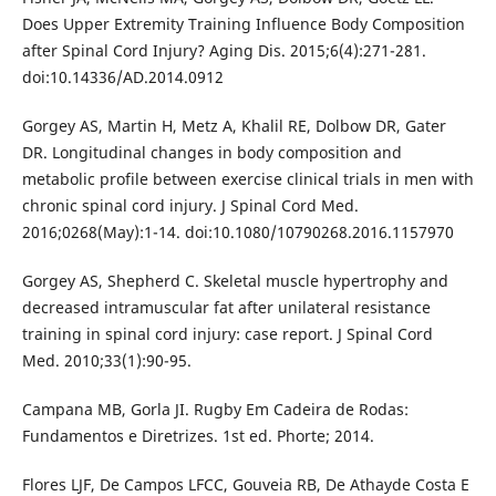
Does Upper Extremity Training Influence Body Composition
after Spinal Cord Injury? Aging Dis. 2015;6(4):271-281.
doi:10.14336/AD.2014.0912
Gorgey AS, Martin H, Metz A, Khalil RE, Dolbow DR, Gater
DR. Longitudinal changes in body composition and
metabolic profile between exercise clinical trials in men with
chronic spinal cord injury. J Spinal Cord Med.
2016;0268(May):1-14. doi:10.1080/10790268.2016.1157970
Gorgey AS, Shepherd C. Skeletal muscle hypertrophy and
decreased intramuscular fat after unilateral resistance
training in spinal cord injury: case report. J Spinal Cord
Med. 2010;33(1):90-95.
Campana MB, Gorla JI. Rugby Em Cadeira de Rodas:
Fundamentos e Diretrizes. 1st ed. Phorte; 2014.
Flores LJF, De Campos LFCC, Gouveia RB, De Athayde Costa E