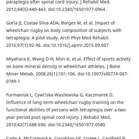
paraplegia after spinal cord injury. J Rehabil Med.
2012;44(5):440-443. doi:10.2340/16501977-0964
Gorla JI, Costae Silva ADA, Borges M, et al. Impact of
wheelchair rugby on body composition of subjects with
tetraplegia: A pilot study. Arch Phys Med Rehabil.
2016;97(1):92-96. doi:10.1016/j.apmr.2015.09.007
Miyahara K, Wang D-H, Mori K, et al. Effect of sports activity
on bone mineral density in wheelchair athletes. J Bone
Miner Metab. 2008;26(1):101-106. doi:10.1007/s00774-007-
0789-1
Furmaniuk L, Cywi?ska-Wasilewska G, Kaczmarek D.
Influence of long-term wheelchair rugby training on the
functional abilities of persons with tetraplegia over a two-
year period post-spinal cord injury. J Rehabil Med.
2010;42(7):688-690. doi:10.2340/16501977-0580
Carty A, McCormack K, Coughlan GF, Crowe L, Caulfield B.