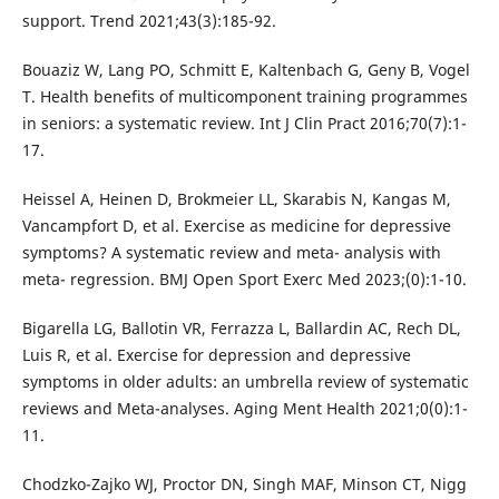
support. Trend 2021;43(3):185-92.
Bouaziz W, Lang PO, Schmitt E, Kaltenbach G, Geny B, Vogel
T. Health benefits of multicomponent training programmes
in seniors: a systematic review. Int J Clin Pract 2016;70(7):1-
17.
Heissel A, Heinen D, Brokmeier LL, Skarabis N, Kangas M,
Vancampfort D, et al. Exercise as medicine for depressive
symptoms? A systematic review and meta- analysis with
meta- regression. BMJ Open Sport Exerc Med 2023;(0):1-10.
Bigarella LG, Ballotin VR, Ferrazza L, Ballardin AC, Rech DL,
Luis R, et al. Exercise for depression and depressive
symptoms in older adults: an umbrella review of systematic
reviews and Meta-analyses. Aging Ment Health 2021;0(0):1-
11.
Chodzko-Zajko WJ, Proctor DN, Singh MAF, Minson CT, Nigg