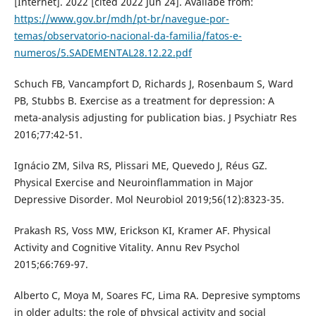
[Internet]. 2022 [cited 2022 Jun 24]. Avaliabe from:
https://www.gov.br/mdh/pt-br/navegue-por-
temas/observatorio-nacional-da-familia/fatos-e-
numeros/5.SADEMENTAL28.12.22.pdf
Schuch FB, Vancampfort D, Richards J, Rosenbaum S, Ward
PB, Stubbs B. Exercise as a treatment for depression: A
meta-analysis adjusting for publication bias. J Psychiatr Res
2016;77:42-51.
Ignácio ZM, Silva RS, Plissari ME, Quevedo J, Réus GZ.
Physical Exercise and Neuroinflammation in Major
Depressive Disorder. Mol Neurobiol 2019;56(12):8323-35.
Prakash RS, Voss MW, Erickson KI, Kramer AF. Physical
Activity and Cognitive Vitality. Annu Rev Psychol
2015;66:769-97.
Alberto C, Moya M, Soares FC, Lima RA. Depresive symptoms
in older adults: the role of physical activity and social