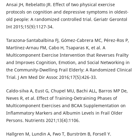
Ansai JH, Rebelatto JR. Effect of two physical exercise
protocols on cognition and depressive symptoms in oldest-
old people: A randomized controlled trial. Geriatr Gerontol
Int 2015;15(9):1127-34.
Tarazona-Santabalbina FJ, Gómez-Cabrera MC, Pérez-Ros P,
Martínez-Arnau FM, Cabo H, Tsaparas K, et al. A
Multicomponent Exercise Intervention that Reverses Frailty
and Improves Cognition, Emotion, and Social Networking in
the Community-Dwelling Frail Elderly: A Randomized Clinical
Trial. J Am Med Dir Assoc 2016;17(5):426-33.
Caldo-silva A, Eust G, Chupel MU, Bachi ALL, Barros MP De,
Neves R, et al. Effect of Training-Detraining Phases of
Multicomponent Exercises and BCAA Supplementation on
Inflammatory Markers and Albumin Levels in Frail Older
Persons. Nutrients 2021;13(4):1106.
Hallgren M, Lundin A, Fwo T, Burström B, Forsell Y.