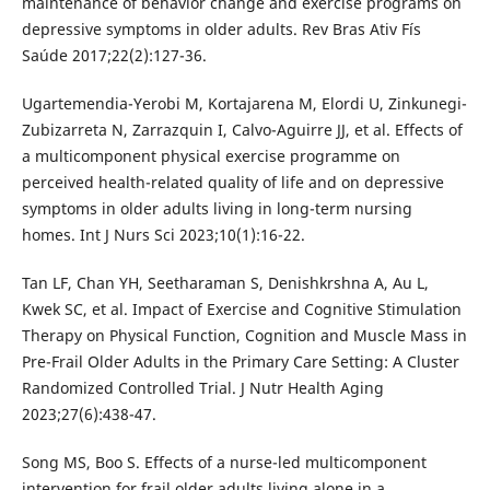
maintenance of behavior change and exercise programs on
depressive symptoms in older adults. Rev Bras Ativ Fís
Saúde 2017;22(2):127-36.
Ugartemendia-Yerobi M, Kortajarena M, Elordi U, Zinkunegi-
Zubizarreta N, Zarrazquin I, Calvo-Aguirre JJ, et al. Effects of
a multicomponent physical exercise programme on
perceived health-related quality of life and on depressive
symptoms in older adults living in long-term nursing
homes. Int J Nurs Sci 2023;10(1):16-22.
Tan LF, Chan YH, Seetharaman S, Denishkrshna A, Au L,
Kwek SC, et al. Impact of Exercise and Cognitive Stimulation
Therapy on Physical Function, Cognition and Muscle Mass in
Pre-Frail Older Adults in the Primary Care Setting: A Cluster
Randomized Controlled Trial. J Nutr Health Aging
2023;27(6):438-47.
Song MS, Boo S. Effects of a nurse-led multicomponent
intervention for frail older adults living alone in a