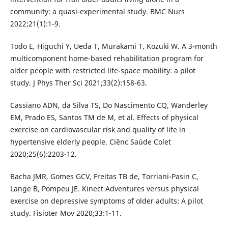
community: a quasi-experimental study. BMC Nurs
2022;21(1):1-9.
Todo E, Higuchi Y, Ueda T, Murakami T, Kozuki W. A 3-month
multicomponent home-based rehabilitation program for
older people with restricted life-space mobility: a pilot
study. J Phys Ther Sci 2021;33(2):158-63.
Cassiano ADN, da Silva TS, Do Nascimento CQ, Wanderley
EM, Prado ES, Santos TM de M, et al. Effects of physical
exercise on cardiovascular risk and quality of life in
hypertensive elderly people. Ciênc Saúde Colet
2020;25(6):2203-12.
Bacha JMR, Gomes GCV, Freitas TB de, Torriani-Pasin C,
Lange B, Pompeu JE. Kinect Adventures versus physical
exercise on depressive symptoms of older adults: A pilot
study. Fisioter Mov 2020;33:1-11.