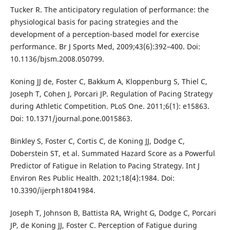
Tucker R. The anticipatory regulation of performance: the
physiological basis for pacing strategies and the
development of a perception-based model for exercise
performance. Br J Sports Med, 2009;43(6):392–400. Doi:
10.1136/bjsm.2008.050799.
Koning JJ de, Foster C, Bakkum A, Kloppenburg S, Thiel C,
Joseph T, Cohen J, Porcari JP. Regulation of Pacing Strategy
during Athletic Competition. PLoS One. 2011;6(1): e15863.
Doi: 10.1371/journal.pone.0015863.
Binkley S, Foster C, Cortis C, de Koning JJ, Dodge C,
Doberstein ST, et al. Summated Hazard Score as a Powerful
Predictor of Fatigue in Relation to Pacing Strategy. Int J
Environ Res Public Health. 2021;18(4):1984. Doi:
10.3390/ijerph18041984.
Joseph T, Johnson B, Battista RA, Wright G, Dodge C, Porcari
JP, de Koning JJ, Foster C. Perception of Fatigue during