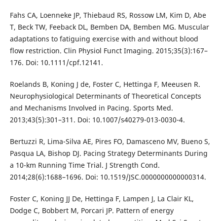
Fahs CA, Loenneke JP, Thiebaud RS, Rossow LM, Kim D, Abe
T, Beck TW, Feeback DL, Bemben DA, Bemben MG. Muscular
adaptations to fatiguing exercise with and without blood
flow restriction. Clin Physiol Funct Imaging. 2015;35(3):167–
176. Doi: 10.1111/cpf.12141.
Roelands B, Koning J de, Foster C, Hettinga F, Meeusen R.
Neurophysiological Determinants of Theoretical Concepts
and Mechanisms Involved in Pacing. Sports Med.
2013;43(5):301–311. Doi: 10.1007/s40279-013-0030-4.
Bertuzzi R, Lima-Silva AE, Pires FO, Damasceno MV, Bueno S,
Pasqua LA, Bishop DJ. Pacing Strategy Determinants During
a 10-km Running Time Trial. J Strength Cond.
2014;28(6):1688–1696. Doi: 10.1519/JSC.0000000000000314.
Foster C, Koning JJ De, Hettinga F, Lampen J, La Clair KL,
Dodge C, Bobbert M, Porcari JP. Pattern of energy