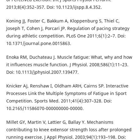
2013;8(4):352–357. Doi: 10.1123/ijspp.8.4.352.
Koning JJ, Foster C, Bakkum A, Kloppenburg S, Thiel C,
Joseph T, Cohen J, Porcari JP. Regulation of pacing strategy
during athletic competition. PLoS One 2011;6(1):2–7. Doi:
10.1371/journal.pone.0015863.
Enoka RM, Duchateau J. Muscle fatigue: What, why and how
it influences muscle function. J Physiol. 2008;586(1):11–23.
Doi: 10.1113/jphysiol.2007.139477.
Knicker AJ, Renshaw I, Oldham ARH, Cairns SP. Interactive
Processes Link the Multiple Symptoms of Fatigue in Sport
Competition. Sports Med. 2011;41(4):307–328. Doi:
10.2165/11586070-000000000-00000.
Millet GY, Martin V, Lattier G, Ballay Y. Mechanisms
contributing to knee extensor strength loss after prolonged
running exercise. J Appl Physiol. 2003;94(1):193–198. Doi: