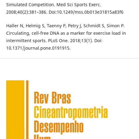
Simulated Competition. Med Sci Sports Exerc.
2008;40(2):381–386. Doi:10.1249/mss.0b013e31815a83f6
Haller N, Helmig S, Taenny P, Petry J, Schmidt S, Simon P.
Circulating, cell-free DNA as a marker for exercise load in
intermittent sports. PLoS One. 2018;13(1). Doi:
10.1371/journal.pone.0191915.