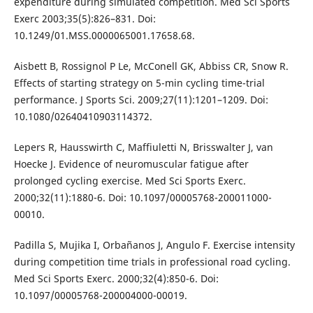
expenditure during simulated competition. Med Sci Sports
Exerc 2003;35(5):826–831. Doi:
10.1249/01.MSS.0000065001.17658.68.
Aisbett B, Rossignol P Le, McConell GK, Abbiss CR, Snow R.
Effects of starting strategy on 5-min cycling time-trial
performance. J Sports Sci. 2009;27(11):1201–1209. Doi:
10.1080/02640410903114372.
Lepers R, Hausswirth C, Maffiuletti N, Brisswalter J, van
Hoecke J. Evidence of neuromuscular fatigue after
prolonged cycling exercise. Med Sci Sports Exerc.
2000;32(11):1880-6. Doi: 10.1097/00005768-200011000-
00010.
Padilla S, Mujika I, Orbañanos J, Angulo F. Exercise intensity
during competition time trials in professional road cycling.
Med Sci Sports Exerc. 2000;32(4):850-6. Doi:
10.1097/00005768-200004000-00019.