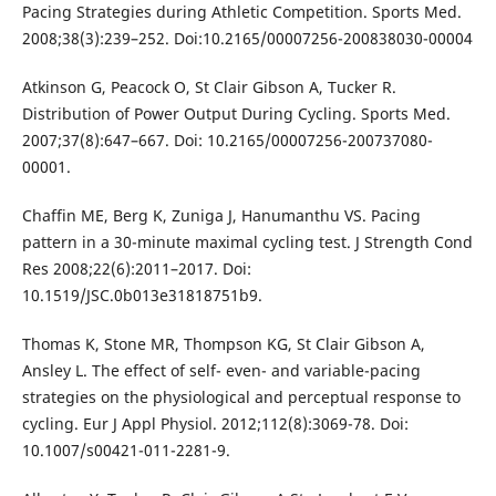
Pacing Strategies during Athletic Competition. Sports Med.
2008;38(3):239–252. Doi:10.2165/00007256-200838030-00004
Atkinson G, Peacock O, St Clair Gibson A, Tucker R.
Distribution of Power Output During Cycling. Sports Med.
2007;37(8):647–667. Doi: 10.2165/00007256-200737080-
00001.
Chaffin ME, Berg K, Zuniga J, Hanumanthu VS. Pacing
pattern in a 30-minute maximal cycling test. J Strength Cond
Res 2008;22(6):2011–2017. Doi:
10.1519/JSC.0b013e31818751b9.
Thomas K, Stone MR, Thompson KG, St Clair Gibson A,
Ansley L. The effect of self- even- and variable-pacing
strategies on the physiological and perceptual response to
cycling. Eur J Appl Physiol. 2012;112(8):3069-78. Doi:
10.1007/s00421-011-2281-9.