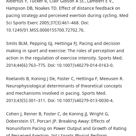
Albertus Y, Tucker R, Clair Gibson A St., Lambert E V.,
Hampson DB, Noakes TD. Effect of distance feedback on
pacing strategy and perceived exertion during cycling. Med
Sci Sports Exerc 2005;37(3):461–468. Doi:
10.1249/01.MSS.0000155700.72702.76.
Smits BLM, Pepping GJ, Hettinga FJ. Pacing and decision
making in sport and exercise: The roles of perception and
action in the regulation of exercise intensity. Sports Med.
2014;44(6):763–775. Doi: 10.1007/s40279-014-0163-0.
Roelands B, Koning J De, Foster C, Hettinga F, Meeusen R.
Neurophysiological determinants of theoretical concepts
and mechanisms involved in pacing. Sports Med.
2013;43(5):301–311. Doi: 10.1007/s40279-013-0030-4.
Cohen J, Reiner B, Foster C, de Koning JJ, Wright G,
Doberstein ST, Porcari JP. Breaking Away: Effects of
Nonuniform Pacing on Power Output and Growth of Rating
of Perceived Exertion. Int J Sports Physiol Perform.