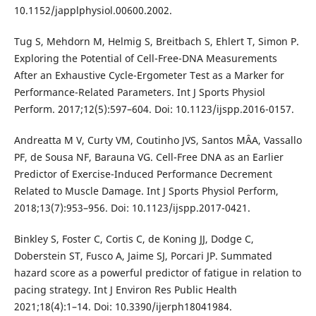
10.1152/japplphysiol.00600.2002.
Tug S, Mehdorn M, Helmig S, Breitbach S, Ehlert T, Simon P.
Exploring the Potential of Cell-Free-DNA Measurements
After an Exhaustive Cycle-Ergometer Test as a Marker for
Performance-Related Parameters. Int J Sports Physiol
Perform. 2017;12(5):597–604. Doi: 10.1123/ijspp.2016-0157.
Andreatta M V, Curty VM, Coutinho JVS, Santos MÂA, Vassallo
PF, de Sousa NF, Barauna VG. Cell-Free DNA as an Earlier
Predictor of Exercise-Induced Performance Decrement
Related to Muscle Damage. Int J Sports Physiol Perform,
2018;13(7):953–956. Doi: 10.1123/ijspp.2017-0421.
Binkley S, Foster C, Cortis C, de Koning JJ, Dodge C,
Doberstein ST, Fusco A, Jaime SJ, Porcari JP. Summated
hazard score as a powerful predictor of fatigue in relation to
pacing strategy. Int J Environ Res Public Health
2021;18(4):1–14. Doi: 10.3390/ijerph18041984.