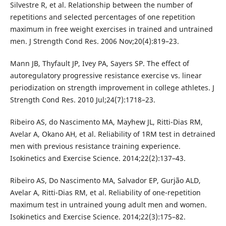
Silvestre R, et al. Relationship between the number of
repetitions and selected percentages of one repetition
maximum in free weight exercises in trained and untrained
men. J Strength Cond Res. 2006 Nov;20(4):819–23.
Mann JB, Thyfault JP, Ivey PA, Sayers SP. The effect of
autoregulatory progressive resistance exercise vs. linear
periodization on strength improvement in college athletes. J
Strength Cond Res. 2010 Jul;24(7):1718–23.
Ribeiro AS, do Nascimento MA, Mayhew JL, Ritti-Dias RM,
Avelar A, Okano AH, et al. Reliability of 1RM test in detrained
men with previous resistance training experience.
Isokinetics and Exercise Science. 2014;22(2):137–43.
Ribeiro AS, Do Nascimento MA, Salvador EP, Gurjão ALD,
Avelar A, Ritti-Dias RM, et al. Reliability of one-repetition
maximum test in untrained young adult men and women.
Isokinetics and Exercise Science. 2014;22(3):175–82.