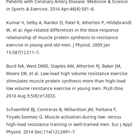
Patients with Coronary Artery Disease. Medicine & Science
in Sports & Exercise. 2016 Apr;48(4):581–8.
Kumar V, Selby A, Rankin D, Patel R, Atherton P, Hildebrandt
W, et al. Age-related differences in the dose-response
relationship of muscle protein synthesis to resistance
exercise in young and old men. J Physiol. 2009 Jan
15;587(1):211–7.
Burd NA, West DWD, Staples AW, Atherton PJ, Baker JM,
Moore DR, et al. Low-load high volume resistance exercise
stimulates muscle protein synthesis more than high-load
low volume resistance exercise in young men. PLoS One.
2010 Aug 9;5(8):e12033.
Schoenfeld BJ, Contreras B, Willardson JM, Fontana F,
Tiryaki-Sonmez G. Muscle activation during low- versus
high-load resistance training in well-trained men. Eur J Appl
Physiol. 2014 Dec;114(12):2491–7.