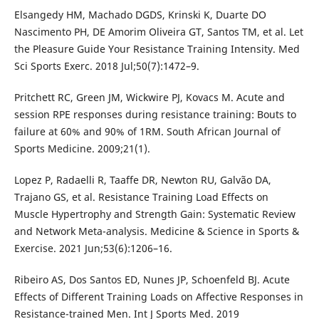
Elsangedy HM, Machado DGDS, Krinski K, Duarte DO
Nascimento PH, DE Amorim Oliveira GT, Santos TM, et al. Let
the Pleasure Guide Your Resistance Training Intensity. Med
Sci Sports Exerc. 2018 Jul;50(7):1472–9.
Pritchett RC, Green JM, Wickwire PJ, Kovacs M. Acute and
session RPE responses during resistance training: Bouts to
failure at 60% and 90% of 1RM. South African Journal of
Sports Medicine. 2009;21(1).
Lopez P, Radaelli R, Taaffe DR, Newton RU, Galvão DA,
Trajano GS, et al. Resistance Training Load Effects on
Muscle Hypertrophy and Strength Gain: Systematic Review
and Network Meta-analysis. Medicine & Science in Sports &
Exercise. 2021 Jun;53(6):1206–16.
Ribeiro AS, Dos Santos ED, Nunes JP, Schoenfeld BJ. Acute
Effects of Different Training Loads on Affective Responses in
Resistance-trained Men. Int J Sports Med. 2019