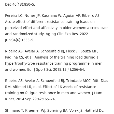
Dec;40(13):850–5.
Pereira LC, Nunes JP, Kassiano W, Aguiar AF, Ribeiro AS.
Acute effect of different resistance training loads on
perceived effort and affectivity in older women: a cross-over
and randomized study. Aging Clin Exp Res. 2022
Jun;34(6):1333–9.
Ribeiro AS, Avelar A, Schoenfeld BJ, Fleck SJ, Souza MF,
Padilha CS, et al. Analysis of the training load during a
hypertrophy-type resistance training programme in men
and women. Eur J Sport Sci. 2015;15(4):256–64.
Ribeiro AS, Avelar A, Schoenfeld BJ, Trindade MCC, Ritti-Dias
RM, Altimari LR, et al. Effect of 16 weeks of resistance
training on fatigue resistance in men and women. J Hum
Kinet. 2014 Sep 29;42:165–74.
Shimano T, Kraemer WJ, Spiering BA, Volek JS, Hatfield DL,