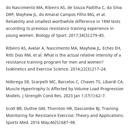
do Nascimento MA, Ribeiro AS, de Souza Padilha C, da Silva
DRP, Mayhew JL, do Amaral Campos Filho MG, et al.
Reliability and smallest worthwhile difference in 1RM tests
according to previous resistance training experience in
young women. Biology of Sport. 2017;34(3):279–85.
Ribeiro AS, Avelar A, Nascimento MA, Mayhew JL, Eches EH,
Ritti Dias RM, et al. What is the actual relative intensity of a
resistance training program for men and women?
Isokinetics and Exercise Science. 2014;22(3):217–24.
Nóbrega SR, Scarpelli MC, Barcelos C, Chaves TS, Libardi CA.
Muscle Hypertrophy Is Affected by Volume Load Progression
Models. J Strength Cond Res. 2023 Jan 1;37(1):62–7.
Scott BR, Duthie GM, Thornton HR, Dascombe BJ. Training
Monitoring for Resistance Exercise: Theory and Applications.
Sports Med. 2016 May;46(5):687–98.