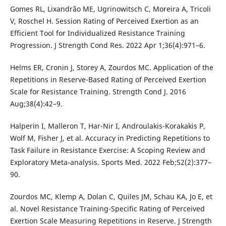
Gomes RL, Lixandrão ME, Ugrinowitsch C, Moreira A, Tricoli
V, Roschel H. Session Rating of Perceived Exertion as an
Efficient Tool for Individualized Resistance Training
Progression. J Strength Cond Res. 2022 Apr 1;36(4):971–6.
Helms ER, Cronin J, Storey A, Zourdos MC. Application of the
Repetitions in Reserve-Based Rating of Perceived Exertion
Scale for Resistance Training. Strength Cond J. 2016
Aug;38(4):42–9.
Halperin I, Malleron T, Har-Nir I, Androulakis-Korakakis P,
Wolf M, Fisher J, et al. Accuracy in Predicting Repetitions to
Task Failure in Resistance Exercise: A Scoping Review and
Exploratory Meta-analysis. Sports Med. 2022 Feb;52(2):377–
90.
Zourdos MC, Klemp A, Dolan C, Quiles JM, Schau KA, Jo E, et
al. Novel Resistance Training-Specific Rating of Perceived
Exertion Scale Measuring Repetitions in Reserve. J Strength