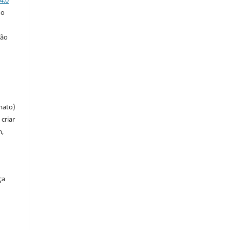
 o
ção
mato)
criar
m,
ça