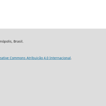
nópolis, Brasil.
eative Commons Atribuição 4.0 Internacional
.