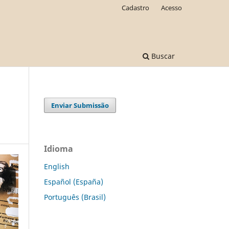
Cadastro
Acesso
Buscar
Enviar Submissão
Idioma
English
Español (España)
Português (Brasil)