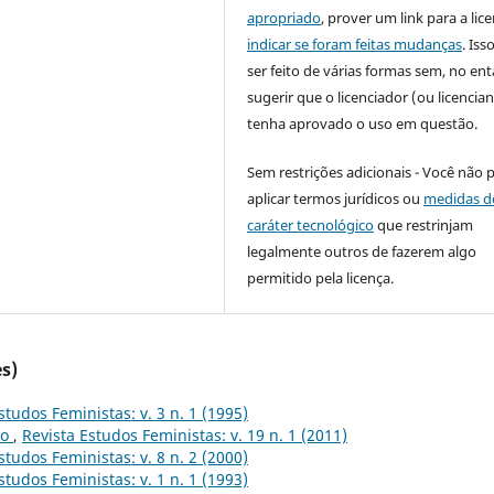
apropriado
, prover um link para a lic
indicar se foram feitas mudanças
. Is
ser feito de várias formas sem, no ent
sugerir que o licenciador (ou licencian
tenha aprovado o uso em questão.
Sem restrições adicionais - Você não 
aplicar termos jurídicos ou
medidas d
caráter tecnológico
que restrinjam
legalmente outros de fazerem algo
permitido pela licença.
s)
studos Feministas: v. 3 n. 1 (1995)
to
,
Revista Estudos Feministas: v. 19 n. 1 (2011)
studos Feministas: v. 8 n. 2 (2000)
studos Feministas: v. 1 n. 1 (1993)