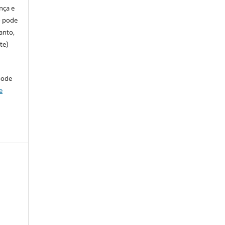
ença e
so pode
anto,
te)
pode
e