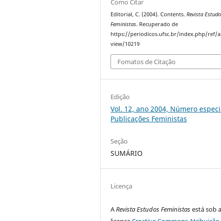
Como Citar
Editorial, C. (2004). Contents.
Revista Estud
Feministas
. Recuperado de
https://periodicos.ufsc.br/index.php/ref/ar
view/10219
Fomatos de Citação
Edição
Vol. 12, ano 2004, Número especia
Publicações Feministas
Seção
SUMÁRIO
Licença
A
Revista Estudos Feministas
está sob 
licença
Creative Commons Atribuição 