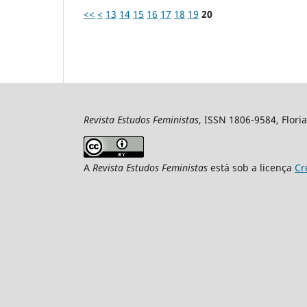
<<
<
13
14
15
16
17
18
19
20
Revista Estudos Feministas
, ISSN 1806-9584, Floria
A
Revista Estudos Feministas
está sob a licença
Cr