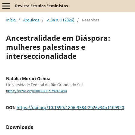
Revista Estudos Feministas
Início
/
Arquivos
/
v. 34 n. 1 (2026)
/
Resenhas
Ancestralidade em Diáspora:
mulheres palestinas e
interseccionalidade
Natália Morari Ochôa
Universidade Federal do Rio Grande do Sul
https://orcid.org/0000-0002-7974-949X
DOI:
https://doi.org/10.1590/1806-9584-2026v34n1109920
Downloads