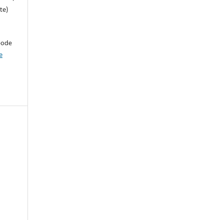
te)
pode
e