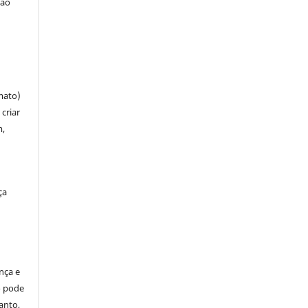
ção
mato)
criar
m,
ça
ença e
so pode
anto,