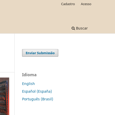
Cadastro
Acesso
Buscar
Enviar Submissão
Idioma
English
Español (España)
Português (Brasil)