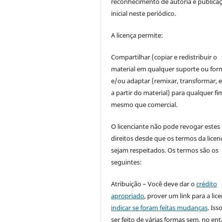
reconhecimento de autoria e publica
inicial neste periódico.
A licença permite:
Compartilhar (copiar e redistribuir o
material em qualquer suporte ou for
e/ou adaptar (remixar, transformar, e 
a partir do material) para qualquer fi
mesmo que comercial.
O licenciante não pode revogar estes
direitos desde que os termos da licen
sejam respeitados. Os termos são os
seguintes:
Atribuição – Você deve dar o
crédito
apropriado
, prover um link para a lic
indicar se foram feitas mudanças
. Is
ser feito de várias formas sem, no ent