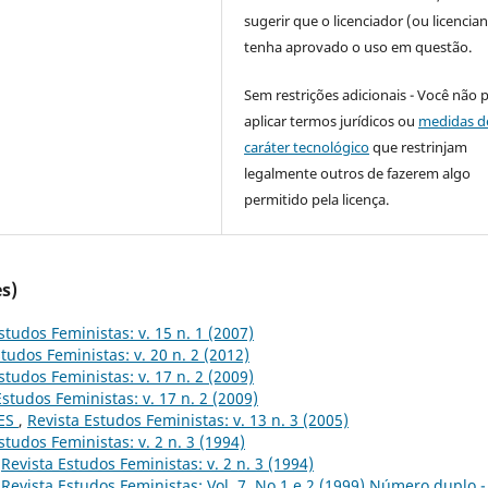
sugerir que o licenciador (ou licencian
tenha aprovado o uso em questão.
Sem restrições adicionais - Você não 
aplicar termos jurídicos ou
medidas d
caráter tecnológico
que restrinjam
legalmente outros de fazerem algo
permitido pela licença.
s)
studos Feministas: v. 15 n. 1 (2007)
tudos Feministas: v. 20 n. 2 (2012)
studos Feministas: v. 17 n. 2 (2009)
Estudos Feministas: v. 17 n. 2 (2009)
ES
,
Revista Estudos Feministas: v. 13 n. 3 (2005)
studos Feministas: v. 2 n. 3 (1994)
,
Revista Estudos Feministas: v. 2 n. 3 (1994)
,
Revista Estudos Feministas: Vol. 7, No 1 e 2 (1999) Número duplo -