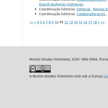
Dossiê Mulheres Indígenas
Coordenação Editorial,
Editorial
,
Revista E
Coordenação Editorial,
Colaboradoras/es
<<
<
4
5
6
7
8
9
10
11
12
13
14
15
16
17
18
>
>>
Revista Estudos Feministas
, ISSN 1806-9584, Floria
A
Revista Estudos Feministas
está sob a licença
Cr