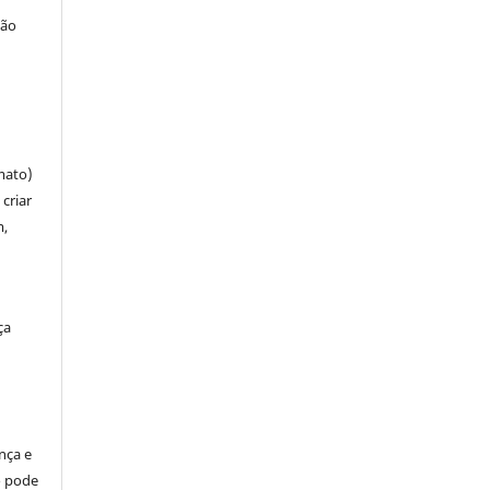
ção
mato)
criar
m,
ça
ença e
so pode