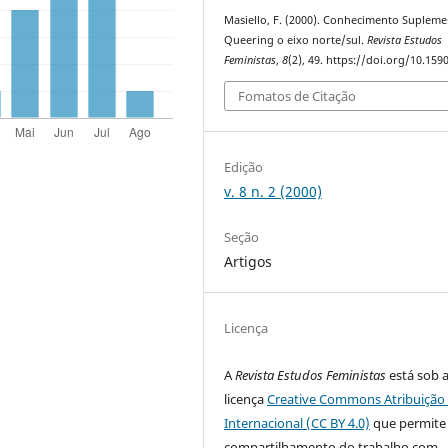
Masiello, F. (2000). Conhecimento Supleme
Queering o eixo norte/sul.
Revista Estudos
Feministas
,
8
(2), 49. https://doi.org/10.15
Fomatos de Citação
Edição
v. 8 n. 2 (2000)
Seção
Artigos
Licença
A
Revista Estudos Feministas
está sob 
licença
Creative Commons Atribuição 
Internacional (CC BY 4.0)
que permite
compartilhamento do trabalho com