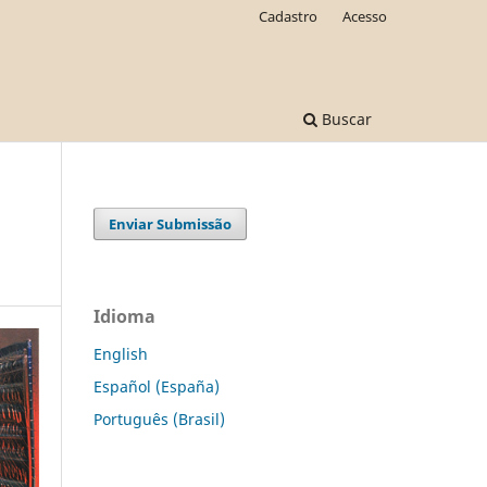
Cadastro
Acesso
Buscar
Enviar Submissão
Idioma
English
Español (España)
Português (Brasil)