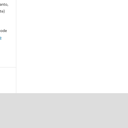
anto,
te)
pode
e