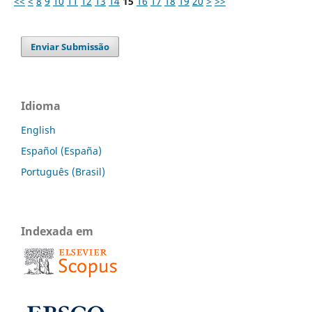
<<
<
8
9
10
11
12
13
14
15
16
17
18
19
20
>
>>
Enviar Submissão
Idioma
English
Español (España)
Português (Brasil)
Indexada em