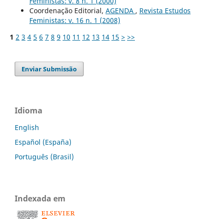
Feministas: v. 8 n. 1 (2000)
Coordenação Editorial,
AGENDA
,
Revista Estudos
Feministas: v. 16 n. 1 (2008)
1
2
3
4
5
6
7
8
9
10
11
12
13
14
15
>
>>
Enviar Submissão
Idioma
English
Español (España)
Português (Brasil)
Indexada em