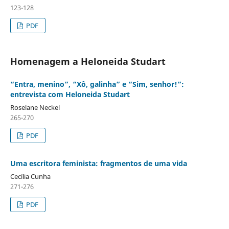
123-128
PDF
Homenagem a Heloneida Studart
“Entra, menino”, “Xô, galinha” e “Sim, senhor!”:
entrevista com Heloneida Studart
Roselane Neckel
265-270
PDF
Uma escritora feminista: fragmentos de uma vida
Cecília Cunha
271-276
PDF