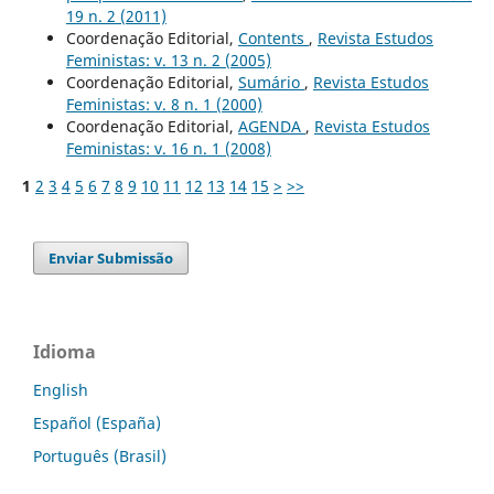
19 n. 2 (2011)
Coordenação Editorial,
Contents
,
Revista Estudos
Feministas: v. 13 n. 2 (2005)
Coordenação Editorial,
Sumário
,
Revista Estudos
Feministas: v. 8 n. 1 (2000)
Coordenação Editorial,
AGENDA
,
Revista Estudos
Feministas: v. 16 n. 1 (2008)
1
2
3
4
5
6
7
8
9
10
11
12
13
14
15
>
>>
Enviar Submissão
Idioma
English
Español (España)
Português (Brasil)