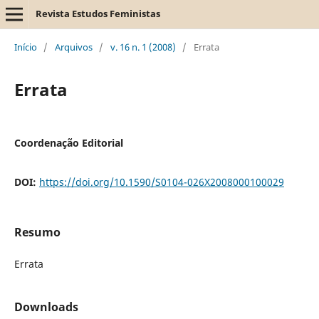
Revista Estudos Feministas
Início
/
Arquivos
/
v. 16 n. 1 (2008)
/
Errata
Errata
Coordenação Editorial
DOI:
https://doi.org/10.1590/S0104-026X2008000100029
Resumo
Errata
Downloads