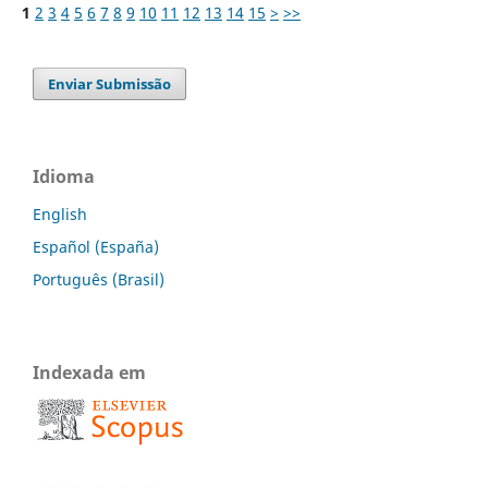
1
2
3
4
5
6
7
8
9
10
11
12
13
14
15
>
>>
Enviar Submissão
Idioma
English
Español (España)
Português (Brasil)
Indexada em