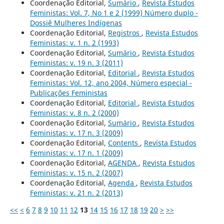
Coordenação Editorial,
Sumário
,
Revista Estudos
Feministas: Vol. 7, No 1 e 2 (1999) Número duplo -
Dossiê Mulheres Indígenas
Coordenação Editorial,
Registros
,
Revista Estudos
Feministas: v. 1 n. 2 (1993)
Coordenação Editorial,
Sumário
,
Revista Estudos
Feministas: v. 19 n. 3 (2011)
Coordenação Editorial,
Editorial
,
Revista Estudos
Feministas: Vol. 12, ano 2004, Número especial -
Publicações Feministas
Coordenação Editorial,
Editorial
,
Revista Estudos
Feministas: v. 8 n. 2 (2000)
Coordenação Editorial,
Sumário
,
Revista Estudos
Feministas: v. 17 n. 3 (2009)
Coordenação Editorial,
Contents
,
Revista Estudos
Feministas: v. 17 n. 1 (2009)
Coordenação Editorial,
AGENDA
,
Revista Estudos
Feministas: v. 15 n. 2 (2007)
Coordenação Editorial,
Agenda
,
Revista Estudos
Feministas: v. 21 n. 2 (2013)
<<
<
6
7
8
9
10
11
12
13
14
15
16
17
18
19
20
>
>>