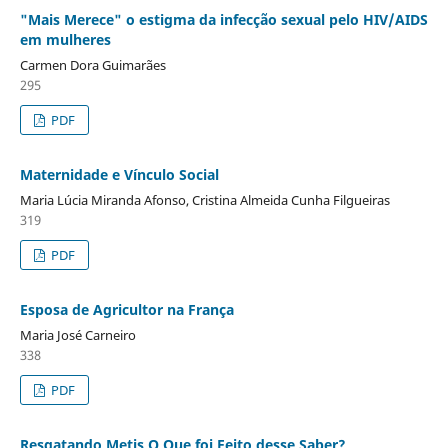
"Mais Merece" o estigma da infecção sexual pelo HIV/AIDS
em mulheres
Carmen Dora Guimarães
295
PDF
Maternidade e Vínculo Social
Maria Lúcia Miranda Afonso, Cristina Almeida Cunha Filgueiras
319
PDF
Esposa de Agricultor na França
Maria José Carneiro
338
PDF
Resgatando Metis O Que foi Feito desse Saber?