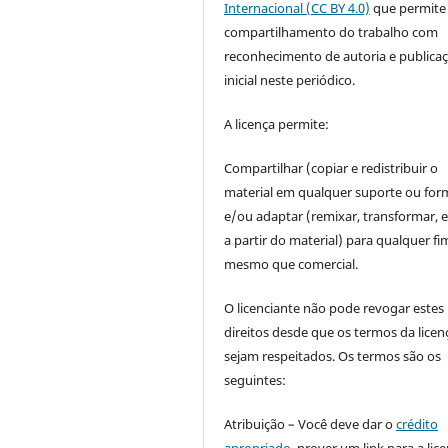
Internacional (CC BY 4.0)
que permite
compartilhamento do trabalho com
reconhecimento de autoria e publica
inicial neste periódico.
A licença permite:
Compartilhar (copiar e redistribuir o
material em qualquer suporte ou for
e/ou adaptar (remixar, transformar, e 
a partir do material) para qualquer fi
mesmo que comercial.
O licenciante não pode revogar estes
direitos desde que os termos da licen
sejam respeitados. Os termos são os
seguintes:
Atribuição – Você deve dar o
crédito
apropriado
, prover um link para a lic