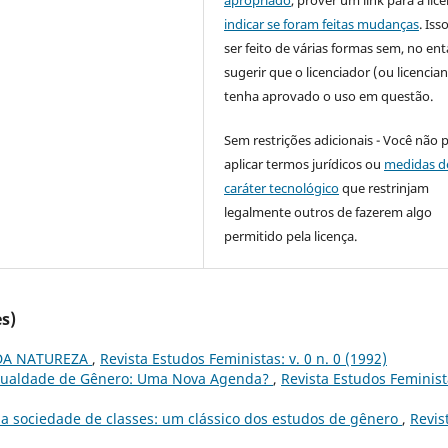
indicar se foram feitas mudanças
. Is
ser feito de várias formas sem, no ent
sugerir que o licenciador (ou licencian
tenha aprovado o uso em questão.
Sem restrições adicionais - Você não 
aplicar termos jurídicos ou
medidas d
caráter tecnológico
que restrinjam
legalmente outros de fazerem algo
permitido pela licença.
s)
DA NATUREZA
,
Revista Estudos Feministas: v. 0 n. 0 (1992)
Igualdade de Gênero: Uma Nova Agenda?
,
Revista Estudos Feminist
a sociedade de classes: um clássico dos estudos de gênero
,
Revis