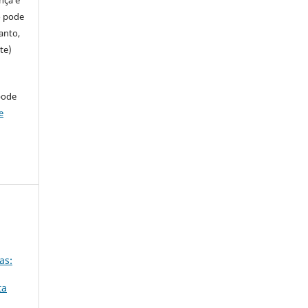
so pode
anto,
te)
pode
e
as:
ta