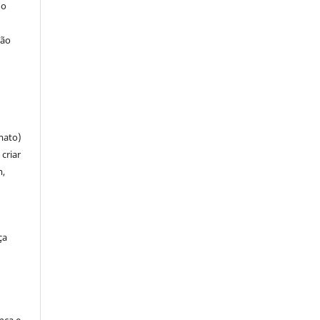
 o
ção
mato)
criar
m,
ça
ença e