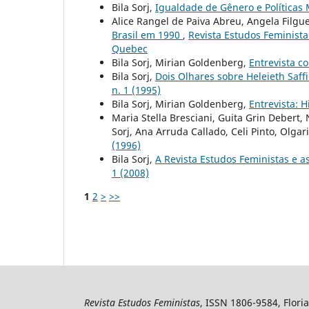
Bila Sorj,
Igualdade de Gênero e Política
Alice Rangel de Paiva Abreu, Angela Filguei
Brasil em 1990
,
Revista Estudos Feministas
Quebec
Bila Sorj, Mirian Goldenberg,
Entrevista 
Bila Sorj,
Dois Olhares sobre Heleieth Saf
n. 1 (1995)
Bila Sorj, Mirian Goldenberg,
Entrevista: 
Maria Stella Bresciani, Guita Grin Debert,
Sorj, Ana Arruda Callado, Celi Pinto, Olga
(1996)
Bila Sorj,
A Revista Estudos Feministas e as
1 (2008)
1
2
>
>>
Revista Estudos Feministas
, ISSN 1806-9584, Floria