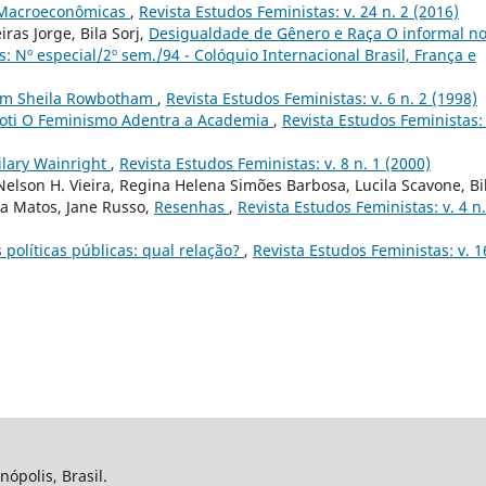
s Macroeconômicas
,
Revista Estudos Feministas: v. 24 n. 2 (2016)
ras Jorge, Bila Sorj,
Desigualdade de Gênero e Raça O informal n
: Nº especial/2º sem./94 - Colóquio Internacional Brasil, França e
com Sheila Rowbotham
,
Revista Estudos Feministas: v. 6 n. 2 (1998)
fioti O Feminismo Adentra a Academia
,
Revista Estudos Feministas: 
Hilary Wainright
,
Revista Estudos Feministas: v. 8 n. 1 (2000)
 Nelson H. Vieira, Regina Helena Simões Barbosa, Lucila Scavone, Bi
ria Matos, Jane Russo,
Resenhas
,
Revista Estudos Feministas: v. 4 n.
 políticas públicas: qual relação?
,
Revista Estudos Feministas: v. 1
nópolis, Brasil.