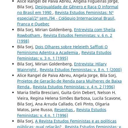
Alice Rangel de Paiva Abreu, Angela Filgueiras Jorge,
Bila Sorj,
Desigualdade de Gênero e Raça O informal
no Brasil em 1990
,
Revista Estudos Feministas: Nº
especial/2º sem./94 - Colóquio Internacional Brasil,
França e Quebec
Bila Sorj, Mirian Goldenberg,
Entrevista com Sheila
Rowbotham
,
Revista Estudos Feministas: v. 6 n. 2
(1998)
Bila Sorj,
Dois Olhares sobre Heleieth Saffioti O
Feminismo Adentra a Academia
,
Revista Estudos
Feministas: v. 3 n. 1 (1995)
Bila Sorj, Mirian Goldenberg,
Entrevista: Hilary
Wainright
,
Revista Estudos Feministas: v. 8 n. 1 (2000)
Alice Rangel de Paiva Abreu, Angela Jorge, Bila Sorj,
Projetos de Geração de Renda para Mulheres de Baixa
Renda
,
Revista Estudos Feministas: v. 4 n. 2 (1996)
Maria Stella Bresciani, Guita Grin Debert, Nelson H.
Vieira, Regina Helena Simões Barbosa, Lucila Scavone,
Bila Sorj, Ana Arruda Callado, Celi Pinto, Olgaria
Matos, Jane Russo,
Resenhas
,
Revista Estudos
Feministas: v. 4 n. 1 (1996)
Bila Sorj,
A Revista Estudos Feministas e as políticas
públicas: qual relação?
,
Revista Estudos Feministas: v.