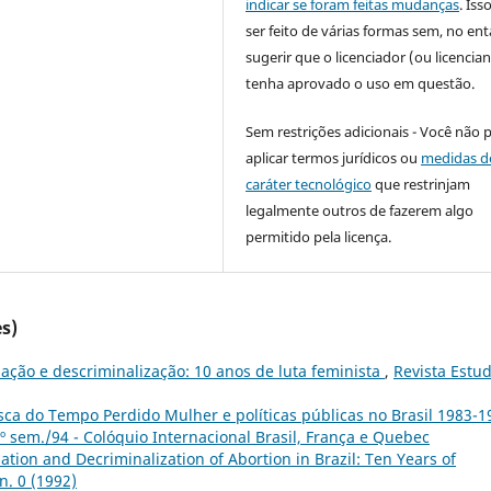
indicar se foram feitas mudanças
. Is
ser feito de várias formas sem, no ent
sugerir que o licenciador (ou licencian
tenha aprovado o uso em questão.
Sem restrições adicionais - Você não 
aplicar termos jurídicos ou
medidas d
caráter tecnológico
que restrinjam
legalmente outros de fazerem algo
permitido pela licença.
s)
zação e descriminalização: 10 anos de luta feminista
,
Revista Estu
ca do Tempo Perdido Mulher e políticas públicas no Brasil 1983-1
º sem./94 - Colóquio Internacional Brasil, França e Quebec
zation and Decriminalization of Abortion in Brazil: Ten Years of
n. 0 (1992)