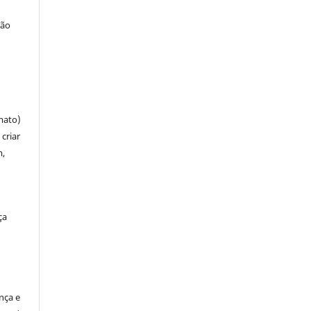
ção
mato)
criar
m,
ça
ença e