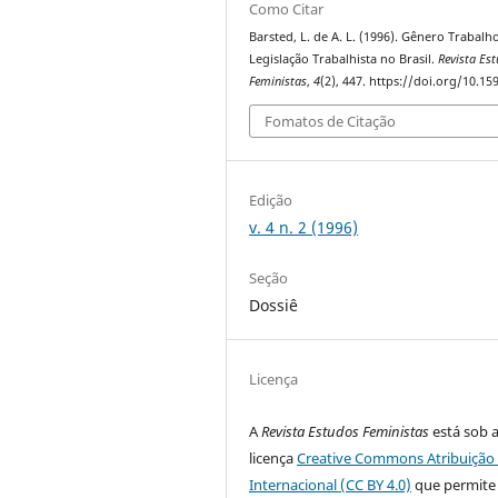
Como Citar
Barsted, L. de A. L. (1996). Gênero Trabalh
Legislação Trabalhista no Brasil.
Revista Es
Feministas
,
4
(2), 447. https://doi.org/10.1
Fomatos de Citação
Edição
v. 4 n. 2 (1996)
Seção
Dossiê
Licença
A
Revista Estudos Feministas
está sob 
licença
Creative Commons Atribuição 
Internacional (CC BY 4.0)
que permite