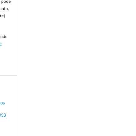
so pode
anto,
te)
pode
e
dos
993