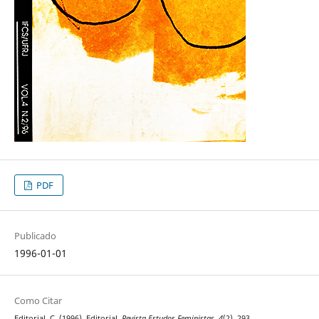
PDF
Publicado
1996-01-01
Como Citar
Editorial, C. (1996). Editorial.
Revista Estudos Feministas
,
4
(2), 293.