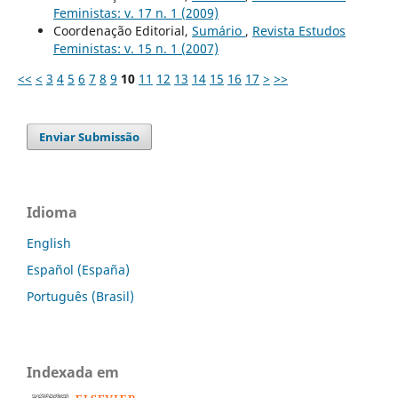
Feministas: v. 17 n. 1 (2009)
Coordenação Editorial,
Sumário
,
Revista Estudos
Feministas: v. 15 n. 1 (2007)
<<
<
3
4
5
6
7
8
9
10
11
12
13
14
15
16
17
>
>>
Enviar Submissão
Idioma
English
Español (España)
Português (Brasil)
Indexada em