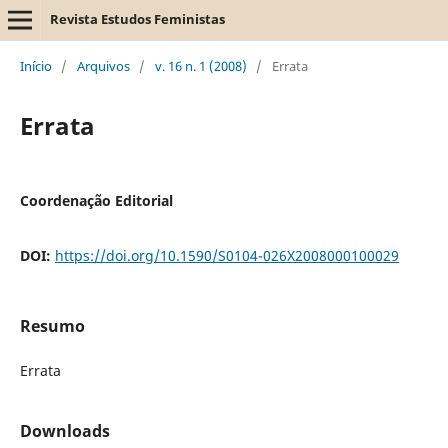
Revista Estudos Feministas
Início
/
Arquivos
/
v. 16 n. 1 (2008)
/
Errata
Errata
Coordenação Editorial
DOI:
https://doi.org/10.1590/S0104-026X2008000100029
Resumo
Errata
Downloads