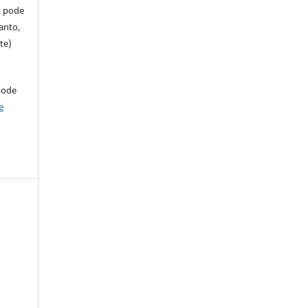
so pode
anto,
te)
pode
e