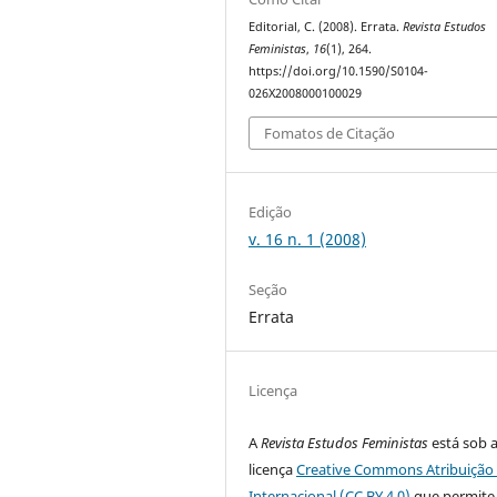
Editorial, C. (2008). Errata.
Revista Estudos
Feministas
,
16
(1), 264.
https://doi.org/10.1590/S0104-
026X2008000100029
Fomatos de Citação
Edição
v. 16 n. 1 (2008)
Seção
Errata
Licença
A
Revista Estudos Feministas
está sob 
licença
Creative Commons Atribuição 
Internacional (CC BY 4.0)
que permite