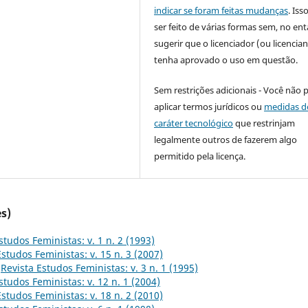
indicar se foram feitas mudanças
. Is
ser feito de várias formas sem, no ent
sugerir que o licenciador (ou licencian
tenha aprovado o uso em questão.
Sem restrições adicionais - Você não 
aplicar termos jurídicos ou
medidas d
caráter tecnológico
que restrinjam
legalmente outros de fazerem algo
permitido pela licença.
s)
studos Feministas: v. 1 n. 2 (1993)
Estudos Feministas: v. 15 n. 3 (2007)
,
Revista Estudos Feministas: v. 3 n. 1 (1995)
studos Feministas: v. 12 n. 1 (2004)
Estudos Feministas: v. 18 n. 2 (2010)