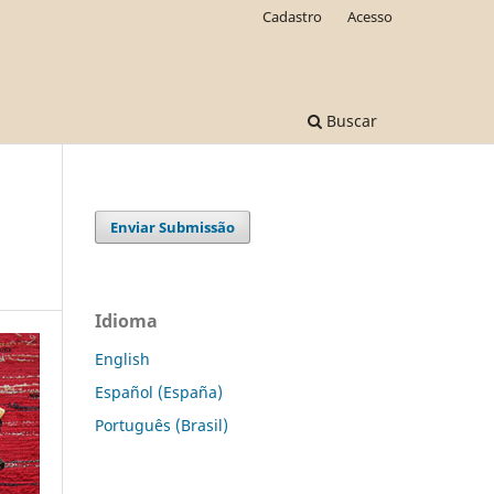
Cadastro
Acesso
Buscar
Enviar Submissão
Idioma
English
Español (España)
Português (Brasil)