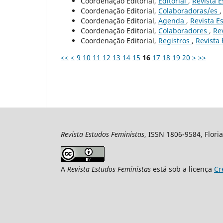
Coordenação Editorial,
Editorial
,
Revista E
Coordenação Editorial,
Colaboradoras/es
Coordenação Editorial,
Agenda
,
Revista Es
Coordenação Editorial,
Colaboradores
,
Rev
Coordenação Editorial,
Registros
,
Revista 
<<
<
9
10
11
12
13
14
15
16
17
18
19
20
>
>>
Revista Estudos Feministas
, ISSN 1806-9584, Floria
A
Revista Estudos Feministas
está sob a licença
Cr