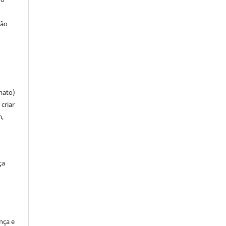
ção
mato)
criar
m,
ça
ença e