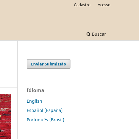
Cadastro
Acesso
Buscar
Enviar Submissão
Idioma
English
Español (España)
Português (Brasil)