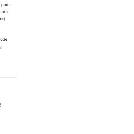
so pode
anto,
te)
pode
e
2