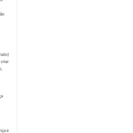
ção
mato)
criar
m,
ça
ença e