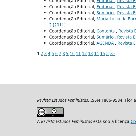
Coordenação Editorial,
Editorial
,
Revista E
Coordenação Editorial,
Editorial
,
Revista E
Coordenação Editorial,
Sumário
,
Revista E
Coordenação Editorial,
Maria Lúcia de Bar
2 (2011)
Coordenação Editorial,
Contents
,
Revista 
Coordenação Editorial,
Sumário
,
Revista E
Coordenação Editorial,
AGENDA
,
Revista E
1
2
3
4
5
6
7
8
9
10
11
12
13
14
15
>
>>
Revista Estudos Feministas
, ISSN 1806-9584, Floria
A
Revista Estudos Feministas
está sob a licença
Cr