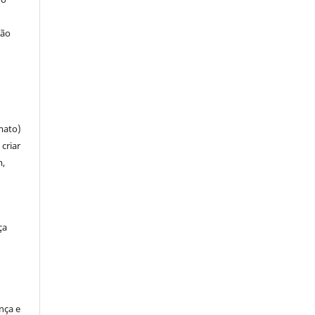
ção
mato)
criar
m,
ça
ença e