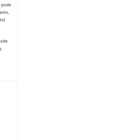
so pode
anto,
te)
pode
e