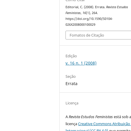
Editorial, C. (2008). Errata.
Revista Estudos
Feministas
,
16
(1), 264.
https://doi.org/10.1590/S0104-
026X2008000100029
Fomatos de Citação
Edição
v. 16 n. 1 (2008)
Seção
Errata
Licença
A
Revista Estudos Feministas
está sob 
licença
Creative Commons Atribuição 
Internacional (CC BY 4.0)
que permite