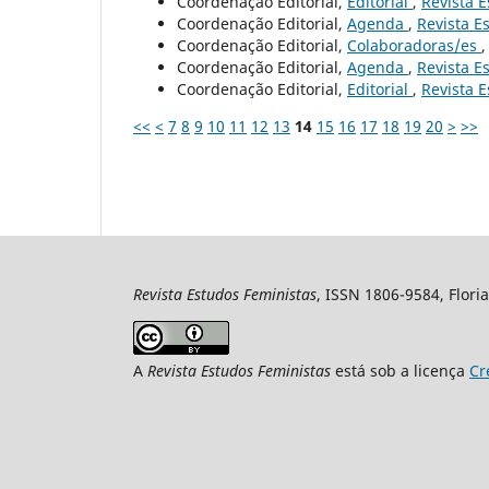
Coordenação Editorial,
Editorial
,
Revista E
Coordenação Editorial,
Agenda
,
Revista Es
Coordenação Editorial,
Colaboradoras/es
Coordenação Editorial,
Agenda
,
Revista Es
Coordenação Editorial,
Editorial
,
Revista E
<<
<
7
8
9
10
11
12
13
14
15
16
17
18
19
20
>
>>
Revista Estudos Feministas
, ISSN 1806-9584, Floria
A
Revista Estudos Feministas
está sob a licença
Cr