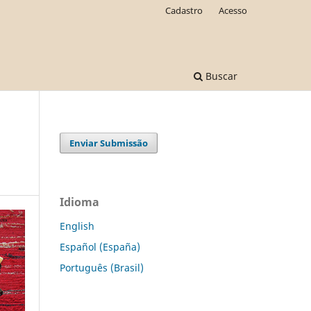
Cadastro
Acesso
Buscar
Enviar Submissão
Idioma
English
Español (España)
Português (Brasil)