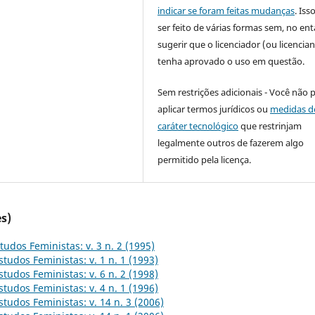
indicar se foram feitas mudanças
. Is
ser feito de várias formas sem, no ent
sugerir que o licenciador (ou licencian
tenha aprovado o uso em questão.
Sem restrições adicionais - Você não 
aplicar termos jurídicos ou
medidas d
caráter tecnológico
que restrinjam
legalmente outros de fazerem algo
permitido pela licença.
s)
tudos Feministas: v. 3 n. 2 (1995)
studos Feministas: v. 1 n. 1 (1993)
studos Feministas: v. 6 n. 2 (1998)
studos Feministas: v. 4 n. 1 (1996)
studos Feministas: v. 14 n. 3 (2006)