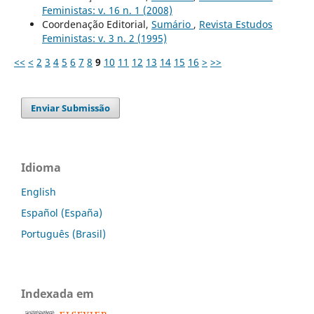
Feministas: v. 16 n. 1 (2008)
Coordenação Editorial,
Sumário
,
Revista Estudos
Feministas: v. 3 n. 2 (1995)
<<
<
2
3
4
5
6
7
8
9
10
11
12
13
14
15
16
>
>>
Enviar Submissão
Idioma
English
Español (España)
Português (Brasil)
Indexada em