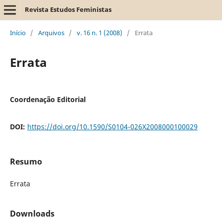
Revista Estudos Feministas
Início
/
Arquivos
/
v. 16 n. 1 (2008)
/
Errata
Errata
Coordenação Editorial
DOI:
https://doi.org/10.1590/S0104-026X2008000100029
Resumo
Errata
Downloads