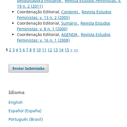
pesquisadora militante
,
Revista Estudos Feministas: v.
19 n. 2 (2011)
Coordenação Editorial,
Contents
,
Revista Estudos
Feministas: v. 13 n. 2 (2005)
Coordenação Editorial,
Sumário
,
Revista Estudos
Feministas: v. 8 n. 1 (2000)
Coordenação Editorial,
AGENDA
,
Revista Estudos
Feministas: v. 16 n. 1 (2008)
1
2
3
4
5
6
7
8
9
10
11
12
13
14
15
>
>>
Enviar Submissão
Idioma
English
Español (España)
Português (Brasil)