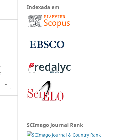
Indexada em
s
x
SCImago Journal Rank