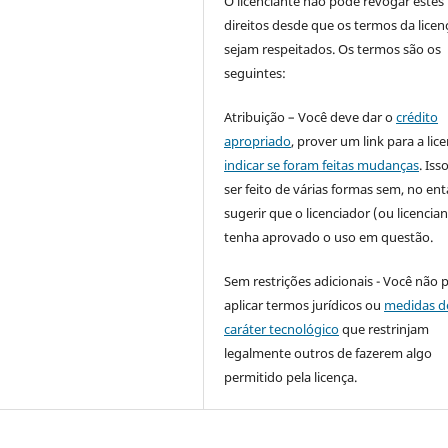
O licenciante não pode revogar estes
direitos desde que os termos da licen
sejam respeitados. Os termos são os
seguintes:
Atribuição – Você deve dar o
crédito
apropriado
, prover um link para a lic
indicar se foram feitas mudanças
. Is
ser feito de várias formas sem, no ent
sugerir que o licenciador (ou licencian
tenha aprovado o uso em questão.
Sem restrições adicionais - Você não 
aplicar termos jurídicos ou
medidas d
caráter tecnológico
que restrinjam
legalmente outros de fazerem algo
permitido pela licença.