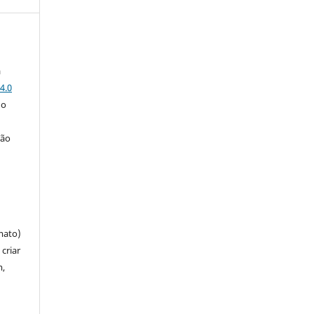
a
4.0
 o
ção
mato)
criar
m,