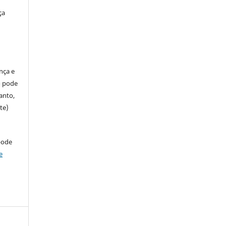
ça
ença e
so pode
anto,
te)
pode
e