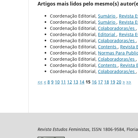
Artigos mais lidos pelo mesmo(s) autor(e
Coordenação Editorial,
Sumário
,
Revista E
Coordenação Editorial,
Sumário
,
Revista E
Coordenação Editorial,
Colaboradoras/es
Coordenação Editorial,
Editorial
,
Revista E
Coordenação Editorial,
Colaboradoras/es
Coordenação Editorial,
Contents
,
Revista 
Coordenação Editorial,
Normas Para Publi
Coordenação Editorial,
Colaboradoras/es
Coordenação Editorial,
Contents
,
Revista 
Coordenação Editorial,
Colaboradoras/es
<<
<
8
9
10
11
12
13
14
15
16
17
18
19
20
>
>>
Revista Estudos Feministas
, ISSN 1806-9584, Floria