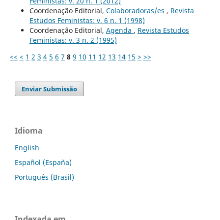
Feministas: v. 20 n. 1 (2012)
Coordenação Editorial,
Colaboradoras/es
,
Revista
Estudos Feministas: v. 6 n. 1 (1998)
Coordenação Editorial,
Agenda
,
Revista Estudos
Feministas: v. 3 n. 2 (1995)
<<
<
1
2
3
4
5
6
7
8
9
10
11
12
13
14
15
>
>>
Enviar Submissão
Idioma
English
Español (España)
Português (Brasil)
Indexada em