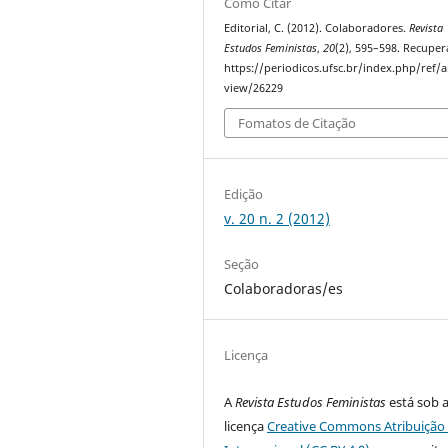
Como Citar
Editorial, C. (2012). Colaboradores.
Revista
Estudos Feministas
,
20
(2), 595–598. Recupe
https://periodicos.ufsc.br/index.php/ref/ar
view/26229
Fomatos de Citação
Edição
v. 20 n. 2 (2012)
Seção
Colaboradoras/es
Licença
A
Revista Estudos Feministas
está sob 
licença
Creative Commons Atribuição 