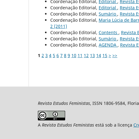
Coordenação Editorial,
Editorial
,
Revista E
Coordenação Editorial,
Editorial
,
Revista E
Coordenação Editorial,
Sumário
,
Revista E
Coordenação Editorial,
Maria Lúcia de Bar
2 (2011)
Coordenação Editorial,
Contents
,
Revista 
Coordenação Editorial,
Sumário
,
Revista E
Coordenação Editorial,
AGENDA
,
Revista E
1
2
3
4
5
6
7
8
9
10
11
12
13
14
15
>
>>
Revista Estudos Feministas
, ISSN 1806-9584, Floria
A
Revista Estudos Feministas
está sob a licença
Cr