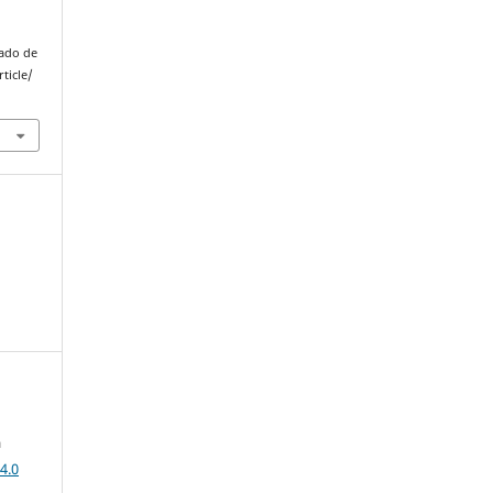
rado de
ticle/
a
4.0