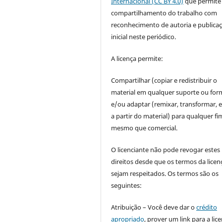
Internacional (CC BY 4.0)
que permite
compartilhamento do trabalho com
reconhecimento de autoria e publica
inicial neste periódico.
A licença permite:
Compartilhar (copiar e redistribuir o
material em qualquer suporte ou for
e/ou adaptar (remixar, transformar, e 
a partir do material) para qualquer fi
mesmo que comercial.
O licenciante não pode revogar estes
direitos desde que os termos da licen
sejam respeitados. Os termos são os
seguintes:
Atribuição – Você deve dar o
crédito
apropriado
, prover um link para a lic