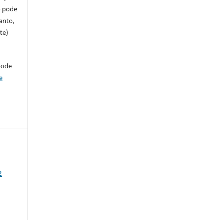
so pode
anto,
te)
pode
e
2