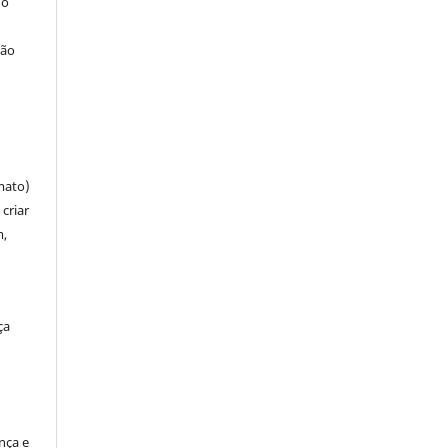
 o
ção
mato)
criar
m,
ça
ença e