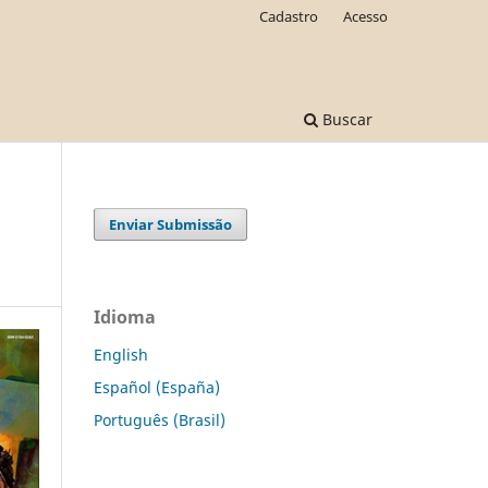
Cadastro
Acesso
Buscar
Enviar Submissão
Idioma
English
Español (España)
Português (Brasil)