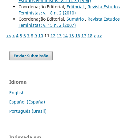
Estudos Feministas: v. 2 n. 3 (1994)
Coordenação Editorial,
Editorial
,
Revista Estudos
Feministas: v. 18 n. 2 (2010)
Coordenação Editorial,
Sumário
,
Revista Estudos
Feministas: v. 15 n. 2 (2007)
<<
<
4
5
6
7
8
9
10
11
12
13
14
15
16
17
18
>
>>
Enviar Submissão
Idioma
English
Español (España)
Português (Brasil)
Indexada em