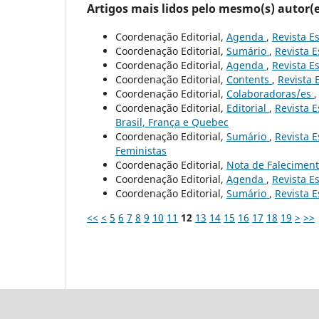
Artigos mais lidos pelo mesmo(s) autor(e
Coordenação Editorial,
Agenda
,
Revista Es
Coordenação Editorial,
Sumário
,
Revista E
Coordenação Editorial,
Agenda
,
Revista Es
Coordenação Editorial,
Contents
,
Revista 
Coordenação Editorial,
Colaboradoras/es
Coordenação Editorial,
Editorial
,
Revista E
Brasil, França e Quebec
Coordenação Editorial,
Sumário
,
Revista E
Feministas
Coordenação Editorial,
Nota de Falecimen
Coordenação Editorial,
Agenda
,
Revista Es
Coordenação Editorial,
Sumário
,
Revista E
<<
<
5
6
7
8
9
10
11
12
13
14
15
16
17
18
19
>
>>