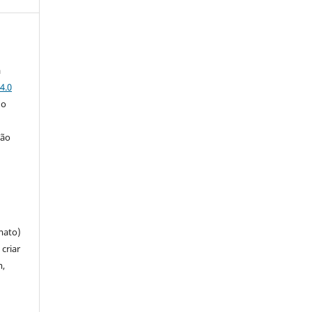
a
4.0
 o
ção
mato)
criar
m,