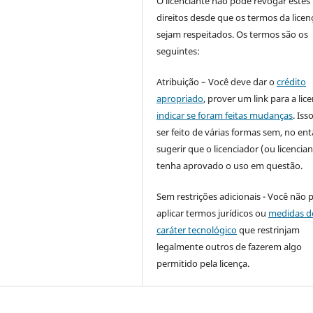
O licenciante não pode revogar estes
direitos desde que os termos da licen
sejam respeitados. Os termos são os
seguintes:
Atribuição – Você deve dar o
crédito
apropriado
, prover um link para a lic
indicar se foram feitas mudanças
. Is
ser feito de várias formas sem, no ent
sugerir que o licenciador (ou licencian
tenha aprovado o uso em questão.
Sem restrições adicionais - Você não 
aplicar termos jurídicos ou
medidas d
caráter tecnológico
que restrinjam
legalmente outros de fazerem algo
permitido pela licença.