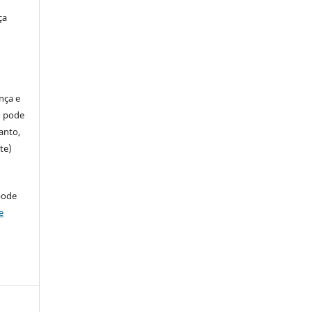
ça
ença e
so pode
anto,
te)
pode
e