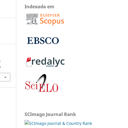
Indexada em
s
x
SCImago Journal Rank