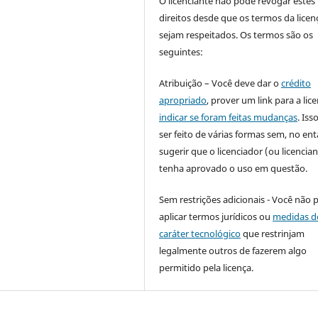
O licenciante não pode revogar estes
direitos desde que os termos da licen
sejam respeitados. Os termos são os
seguintes:
Atribuição – Você deve dar o
crédito
apropriado
, prover um link para a lic
indicar se foram feitas mudanças
. Is
ser feito de várias formas sem, no ent
sugerir que o licenciador (ou licencian
tenha aprovado o uso em questão.
Sem restrições adicionais - Você não 
aplicar termos jurídicos ou
medidas d
caráter tecnológico
que restrinjam
legalmente outros de fazerem algo
permitido pela licença.