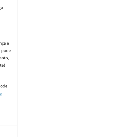
ça
ença e
so pode
anto,
te)
pode
e