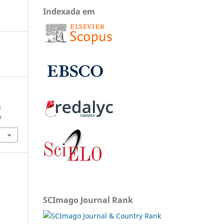
Indexada em
s
x
SCImago Journal Rank