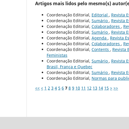
Artigos mais lidos pelo mesmo(s) autor(e
Coordenação Editorial,
Editorial
,
Revista E
Coordenação Editorial,
Sumário
,
Revista E
Coordenação Editorial,
Colaboradores
,
Rev
Coordenação Editorial,
Sumário
,
Revista E
Coordenação Editorial,
Agenda
,
Revista Es
Coordenação Editorial,
Colaboradores
,
Rev
Coordenação Editorial,
Contents
,
Revista 
Feministas
Coordenação Editorial,
Sumário
,
Revista E
Brasil, França e Quebec
Coordenação Editorial,
Sumário
,
Revista E
Coordenação Editorial,
Normas para publ
<<
<
1
2
3
4
5
6
7
8
9
10
11
12
13
14
15
>
>>