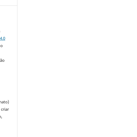
a
4.0
 o
ção
mato)
criar
m,