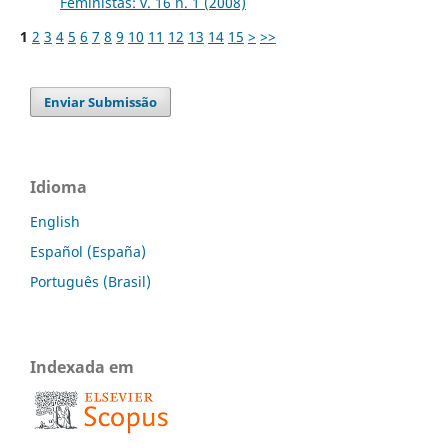
Feministas: v. 16 n. 1 (2008)
1
2
3
4
5
6
7
8
9
10
11
12
13
14
15
>
>>
Enviar Submissão
Idioma
English
Español (España)
Português (Brasil)
Indexada em