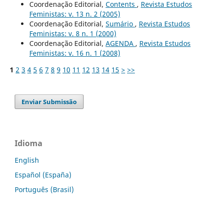
Coordenação Editorial,
Contents
,
Revista Estudos
Feministas: v. 13 n. 2 (2005)
Coordenação Editorial,
Sumário
,
Revista Estudos
Feministas: v. 8 n. 1 (2000)
Coordenação Editorial,
AGENDA
,
Revista Estudos
Feministas: v. 16 n. 1 (2008)
1
2
3
4
5
6
7
8
9
10
11
12
13
14
15
>
>>
Enviar Submissão
Idioma
English
Español (España)
Português (Brasil)