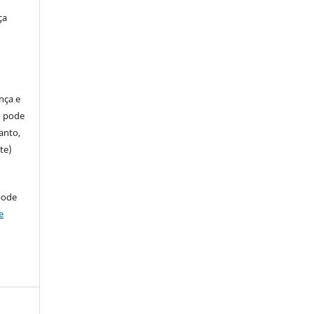
ça
ença e
so pode
anto,
te)
pode
e