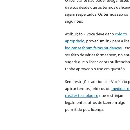
O licenciante não pode revogar estes
direitos desde que os termos da licen
sejam respeitados. Os termos são os
seguintes:
Atribuição – Você deve dar o
crédito
apropriado
, prover um link para a lic
indicar se foram feitas mudanças
. Is
ser feito de várias formas sem, no ent
sugerir que o licenciador (ou licencian
tenha aprovado o uso em questão.
Sem restrições adicionais - Você não 
aplicar termos jurídicos ou
medidas d
caráter tecnológico
que restrinjam
legalmente outros de fazerem algo
permitido pela licença.