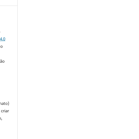
a
4.0
 o
ção
mato)
criar
m,