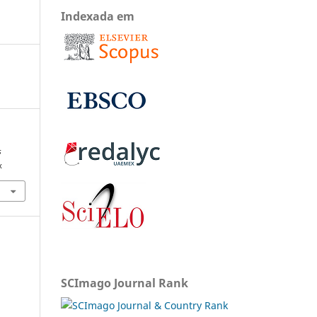
Indexada em
s
x
SCImago Journal Rank